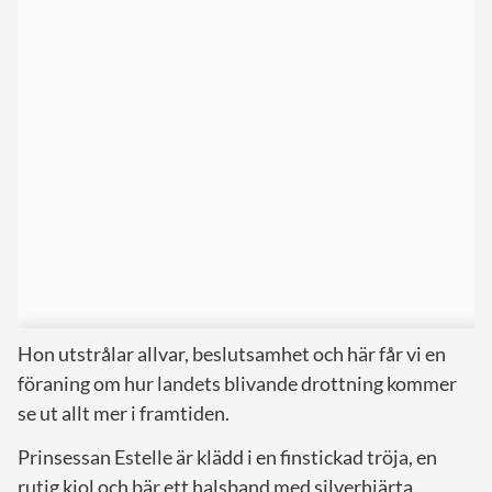
Hon utstrålar allvar, beslutsamhet och här får vi en
föraning om hur landets blivande drottning kommer
se ut allt mer i framtiden.
Prinsessan Estelle är klädd i en finstickad tröja, en
rutig kjol och bär ett halsband med silverhjärta.