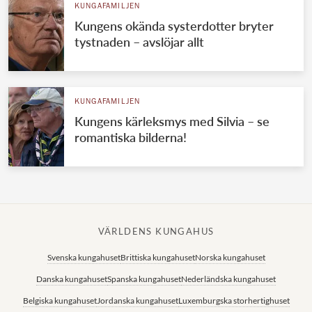
KUNGAFAMILJEN
Kungens okända systerdotter bryter
tystnaden – avslöjar allt
KUNGAFAMILJEN
Kungens kärleksmys med Silvia – se
romantiska bilderna!
VÄRLDENS KUNGAHUS
Svenska kungahuset
Brittiska kungahuset
Norska kungahuset
Danska kungahuset
Spanska kungahuset
Nederländska kungahuset
Belgiska kungahuset
Jordanska kungahuset
Luxemburgska storhertighuset