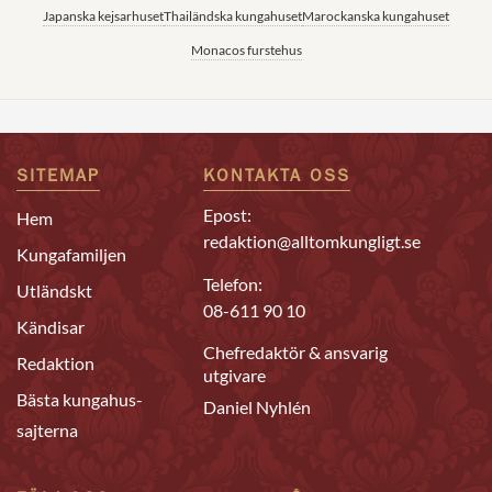
Japanska kejsarhuset
Thailändska kungahuset
Marockanska kungahuset
Monacos furstehus
SITEMAP
KONTAKTA OSS
Epost:
Hem
redaktion@alltomkungligt.se
Kungafamiljen
Telefon:
Utländskt
08-611 90 10
Kändisar
Chefredaktör & ansvarig
Redaktion
utgivare
Bästa kungahus-
Daniel Nyhlén
sajterna