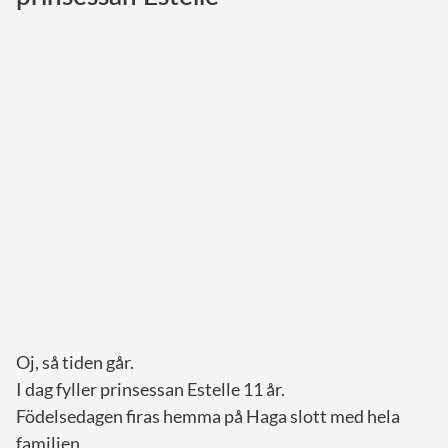
Norska kungahuset
Danska kungahuset
Spanska kungahuset
Nederländska kungahuset
Belgiska kungahuset
Jordanska kungahuset
Luxemburgska storhertighuset
Japanska kejsarhuset
Thailändska kungahuset
Marockanska kungahuset
Oj, så tiden går.
Monacos furstehus
I dag fyller prinsessan Estelle 11 år.
Födelsedagen firas hemma på Haga slott med hela
familjen.