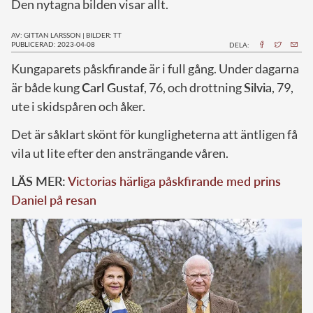
Den nytagna bilden visar allt.
AV: GITTAN LARSSON
|
BILDER: TT
PUBLICERAD: 2023-04-08
DELA:
K
ungaparets påskfirande är i full gång. Under dagarna
är både kung
Carl Gustaf
, 76, och drottning
Silvia
, 79,
ute i skidspåren och åker.
Det är såklart skönt för kungligheterna att äntligen få
vila ut lite efter den ansträngande våren.
LÄS MER:
Victorias härliga påskfirande med prins
Daniel på resan