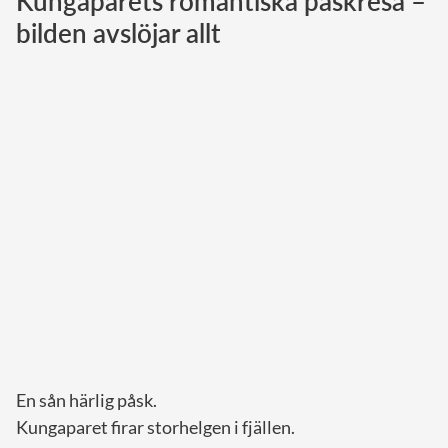
Kungaparets romantiska påskresa –
bilden avslöjar allt
Norska kungahuset
Danska kungahuset
Spanska kungahuset
Nederländska kungahuset
Belgiska kungahuset
Jordanska kungahuset
Luxemburgska storhertighuset
Japanska kejsarhuset
Thailändska kungahuset
Marockanska kungahuset
Monacos furstehus
En sån härlig påsk.
Kungaparet firar storhelgen i fjällen.