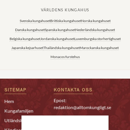
VÄRLDENS KUNGAHUS
Svenska kungahuset
Brittiska kungahuset
Norska kungahuset
Danska kungahuset
Spanska kungahuset
Nederländska kungahuset
Belgiska kungahuset
Jordanska kungahuset
Luxemburgska storhertighuset
Japanska kejsarhuset
Thailändska kungahuset
Marockanska kungahuset
Monacos furstehus
SITEMAP
KONTAKTA OSS
Epost:
Hem
redaktion@alltomkungligt.se
Kungafamiljen
Telefon:
Utländskt
08-611 90 10
Kändisar