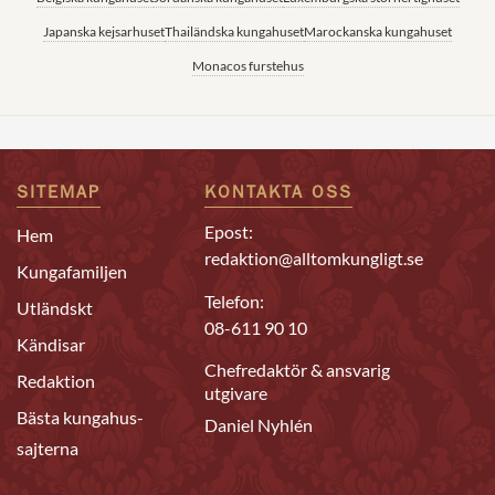
Japanska kejsarhuset
Thailändska kungahuset
Marockanska kungahuset
Monacos furstehus
SITEMAP
KONTAKTA OSS
Epost:
Hem
redaktion@alltomkungligt.se
Kungafamiljen
Telefon:
Utländskt
08-611 90 10
Kändisar
Chefredaktör & ansvarig
Redaktion
utgivare
Bästa kungahus-
Daniel Nyhlén
sajterna