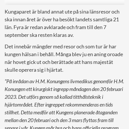
Kungaparet är bland annat ute på sina länsresor och
ska innan året är över ha besökt landets samtliga 21
län. Fyra är redan avklarade och fram till den 7
september ska resten klaras av.
Det innebär mängder med resor och som tur är har
kungen hälsan i behåll. Många blev ju en aning oroade
när hovet gick ut och berättade att hans majestät
skulle operera sig i hjärtat.
”På inrådan av H.M. Konungens livmedikus genomför H.M.
Konungen ett kirurgiskt ingrepp måndagen den 20 februari
2023. Det utförs genom så kallad titthålsteknik i
hjärtområdet. Efter ingreppet rekommenderas en tids
stillhet. Detta medför att Kungens planerade åtaganden
mellan den 20 februari och den 3 mars flyttas fram till
senare i vår. Kungen mår bra och hans officiella program