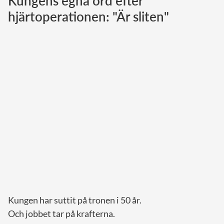
Kungens egna ord efter
hjärtoperationen: "Är sliten"
Norska kungahuset
Danska kungahuset
Spanska kungahuset
Nederländska kungahuset
Belgiska kungahuset
Jordanska kungahuset
Luxemburgska storhertighuset
Japanska kejsarhuset
Thailändska kungahuset
Marockanska kungahuset
Monacos furstehus
Kungen har suttit på tronen i 50 år.
Och jobbet tar på krafterna.