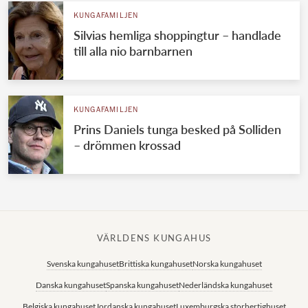
KUNGAFAMILJEN
Silvias hemliga shoppingtur – handlade
till alla nio barnbarnen
KUNGAFAMILJEN
Prins Daniels tunga besked på Solliden
– drömmen krossad
VÄRLDENS KUNGAHUS
Svenska kungahuset
Brittiska kungahuset
Norska kungahuset
Danska kungahuset
Spanska kungahuset
Nederländska kungahuset
Belgiska kungahuset
Jordanska kungahuset
Luxemburgska storhertighuset