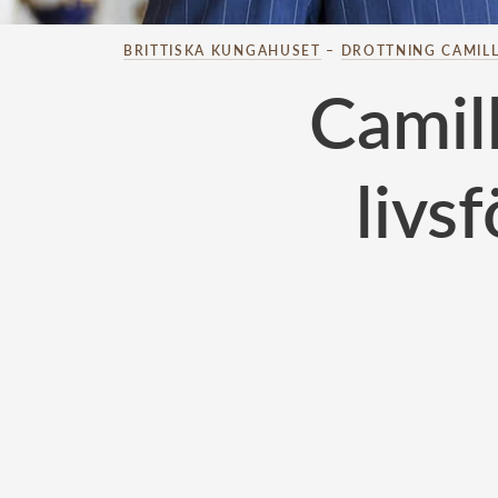
BRITTISKA KUNGAHUSET
–
DROTTNING CAMIL
Camil
livs