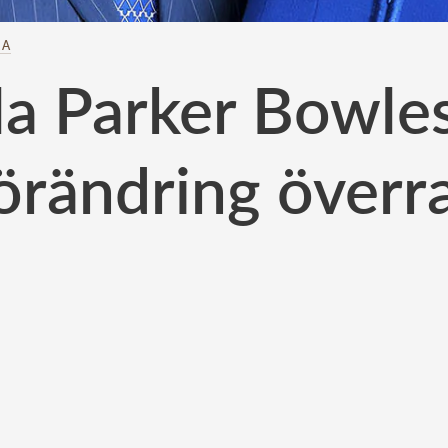
LA
la Parker Bowles
förändring överr