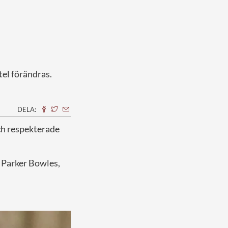
tel förändras.
DELA:
 och respekterade
a Parker Bowles,