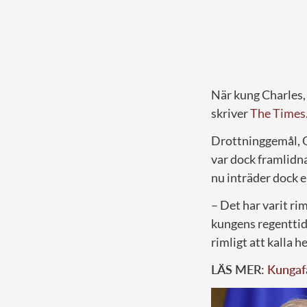
När kung Charles, 
skriver
The Times
Drottninggemål, Q
var dock framlidna
nu inträder dock e
– Det har varit ri
kungens regenttid 
rimligt att kalla 
LÄS MER:
Kungafa