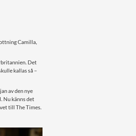
rottning Camilla,
rbritannien. Det
ulle kallas så –
rjan av den nye
II. Nu känns det
vet till The Times.