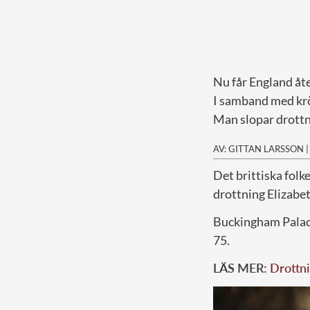
Nu får England åte
I samband med krön
Man slopar drottn
AV: GITTAN LARSSON
D
et brittiska folk
drottning Elizabet
Buckingham Palace
75.
LÄS MER:
Drottni