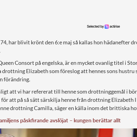
74, har blivit krönt den 6:e maj så kallas hon hädanefter d
.
ueen Consort på engelska, är en mycket ovanlig titel i Sto
 drottning Elizabeth som föreslog att hennes sons hustru sk
n förändring.
mligt att vi har refererat till henne som drottninggemål i bö
för att på så sätt särskilja henne från drottning Elizabeth 
henne drottning Camilla, säger en källa inom det brittiska ho
miljens påskfirande avslöjat – kungen berättar allt