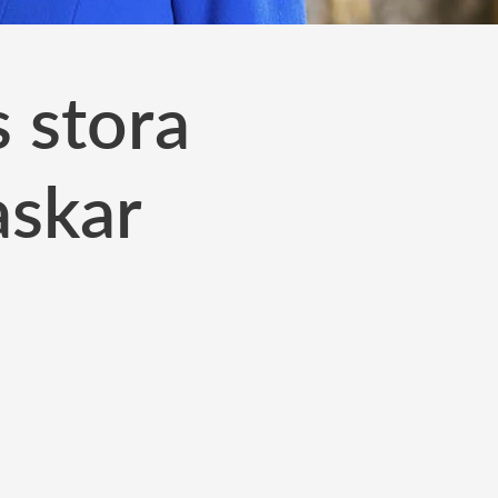
 stora
askar