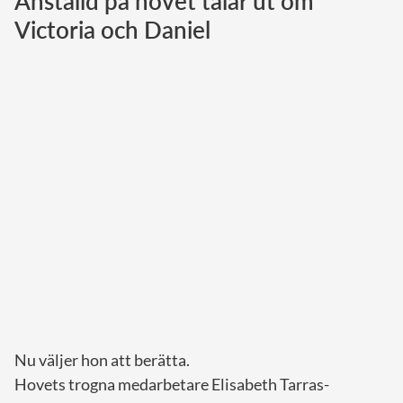
Anställd på hovet talar ut om
Victoria och Daniel
Norska kungahuset
Danska kungahuset
Spanska kungahuset
Nederländska kungahuset
Belgiska kungahuset
Jordanska kungahuset
Luxemburgska storhertighuset
Japanska kejsarhuset
Thailändska kungahuset
Marockanska kungahuset
Monacos furstehus
Nu väljer hon att berätta.
Hovets trogna medarbetare Elisabeth Tarras-