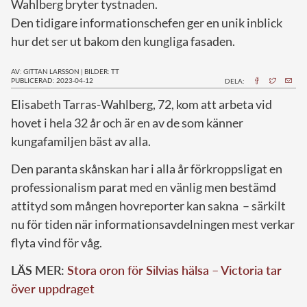
Wahlberg bryter tystnaden.
Den tidigare informationschefen ger en unik inblick
hur det ser ut bakom den kungliga fasaden.
AV: GITTAN LARSSON
|
BILDER: TT
PUBLICERAD: 2023-04-12
DELA:
E
lisabeth Tarras-Wahlberg, 72, kom att arbeta vid
hovet i hela 32 år och är en av de som känner
kungafamiljen bäst av alla.
Den paranta skånskan har i alla år förkroppsligat en
professionalism parat med en vänlig men bestämd
attityd som mången hovreporter kan sakna – särkilt
nu för tiden när informationsavdelningen mest verkar
flyta vind för våg.
LÄS MER:
Stora oron för Silvias hälsa – Victoria tar
över uppdraget