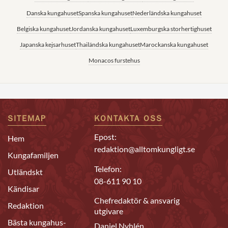
Danska kungahuset
Spanska kungahuset
Nederländska kungahuset
Belgiska kungahuset
Jordanska kungahuset
Luxemburgska storhertighuset
Japanska kejsarhuset
Thailändska kungahuset
Marockanska kungahuset
Monacos furstehus
SITEMAP
KONTAKTA OSS
Epost:
Hem
redaktion@alltomkungligt.se
Kungafamiljen
Telefon:
Utländskt
08-611 90 10
Kändisar
Chefredaktör & ansvarig
Redaktion
utgivare
Bästa kungahus-
Daniel Nyhlén