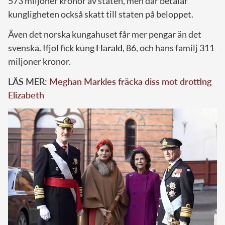
573 miljoner kronor av staten, men där betalar
kungligheten också skatt till staten på beloppet.
Även det norska kungahuset får mer pengar än det
svenska. Ifjol fick kung
Harald
, 86, och hans familj 311
miljoner kronor.
LÄS MER:
Meghan Markles fräcka diss mot drotting
Elizabeth