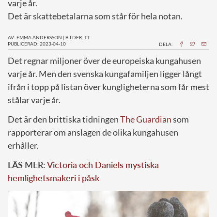
varje år.
Det är skattebetalarna som står för hela notan.
AV: EMMA ANDERSSON
|
BILDER: TT
PUBLICERAD: 2023-04-10
DELA:
D
et regnar miljoner över de europeiska kungahusen
varje år. Men den svenska kungafamiljen ligger långt
ifrån i topp på listan över kungligheterna som får mest
stålar varje år.
Det är den brittiska tidningen
The Guardian
som
rapporterar om anslagen de olika kungahusen
erhåller.
LÄS MER:
Victoria och Daniels mystiska
hemlighetsmakeri i påsk