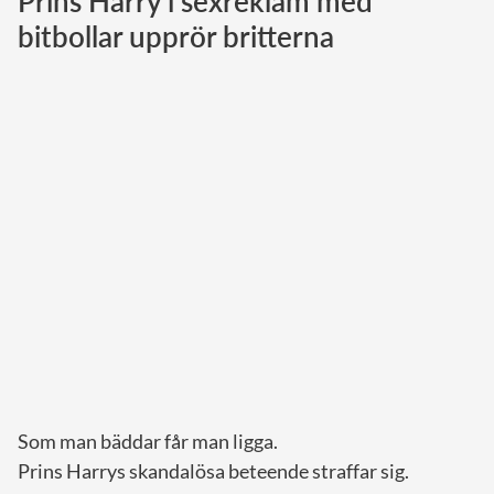
Prins Harry i sexreklam med
bitbollar upprör britterna
Norska kungahuset
Danska kungahuset
Spanska kungahuset
Nederländska kungahuset
Belgiska kungahuset
Jordanska kungahuset
Luxemburgska storhertighuset
Japanska kejsarhuset
Thailändska kungahuset
Marockanska kungahuset
Monacos furstehus
Som man bäddar får man ligga.
Prins Harrys skandalösa beteende straffar sig.