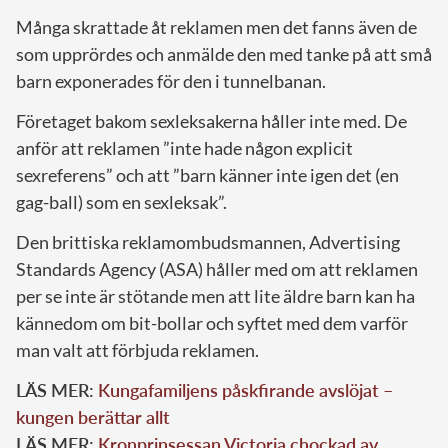
Många skrattade åt reklamen men det fanns även de
som upprördes och anmälde den med tanke på att små
barn exponerades för den i tunnelbanan.
Företaget bakom sexleksakerna håller inte med. De
anför att reklamen ”inte hade någon explicit
sexreferens” och att ”barn känner inte igen det (en
gag-ball) som en sexleksak”.
Den brittiska reklamombudsmannen, Advertising
Standards Agency (ASA) håller med om att reklamen
per se inte är stötande men att lite äldre barn kan ha
kännedom om bit-bollar och syftet med dem varför
man valt att förbjuda reklamen.
LÄS MER:
Kungafamiljens påskfirande avslöjat –
kungen berättar allt
LÄS MER:
Kronprinsessan Victoria chockad av