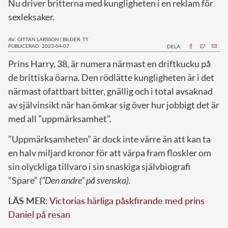
Nu driver britterna med kungligheten i en reklam för
sexleksaker.
AV: GITTAN LARSSON
|
BILDER: TT
PUBLICERAD: 2023-04-07
DELA:
P
rins Harry, 38, är numera närmast en driftkucku på
de brittiska öarna. Den rödlätte kungligheten är i det
närmast ofattbart bitter, gnällig och i total avsaknad
av självinsikt när han ömkar sig över hur jobbigt det är
med all ”uppmärksamhet”.
”Uppmärksamheten” är dock inte värre än att kan ta
en halv miljard kronor för att värpa fram floskler om
sin olyckliga tillvaro i sin snaskiga självbiografi
”Spare”
(”Den andre” på svenska).
LÄS MER:
Victorias härliga påskfirande med prins
Daniel på resan