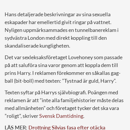
Hans detaljerade beskrivningar av sina sexuella
eskapader har emellertid givit ringar på vattnet.
Nyligen uppmärksammades en tunnelbanereklam i
sydvästra London med direkt koppling till den
skandaliserade kungligheten.
Det var sexleksaksföretaget Lovehoney som passade
på att saluföra sina varor genom att koppla dem till
prins Harry. I reklamen förekommer en såkallas gag-
ball (bit-boll) med texten: ”Tystnad är guld, Harry”.
Texten syftar på Harrys självbiografi. Poängen med
reklamen är att ”inte alla familjehistorier måste delas
med allmänheten” och företaget tycker det ska vara
”roligt”, skriver
Svensk Damtidning
.
LÄS MER:
Drottning Silvias fasa efter otäcka