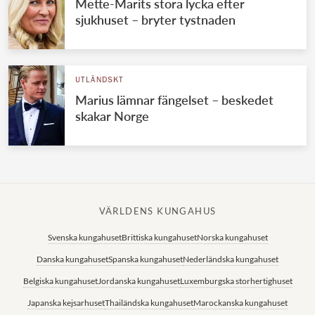
Mette-Marits stora lycka efter
sjukhuset – bryter tystnaden
UTLÄNDSKT
Marius lämnar fängelset – beskedet
skakar Norge
VÄRLDENS KUNGAHUS
Svenska kungahuset
Brittiska kungahuset
Norska kungahuset
Danska kungahuset
Spanska kungahuset
Nederländska kungahuset
Belgiska kungahuset
Jordanska kungahuset
Luxemburgska storhertighuset
Japanska kejsarhuset
Thailändska kungahuset
Marockanska kungahuset