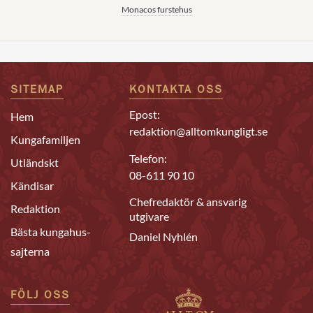
Monacos furstehus
SITEMAP
KONTAKTA OSS
Epost:
Hem
redaktion@alltomkungligt.se
Kungafamiljen
Telefon:
Utländskt
08-611 90 10
Kändisar
Chefredaktör & ansvarig
Redaktion
utgivare
Bästa kungahus-
Daniel Nyhlén
sajterna
FÖLJ OSS