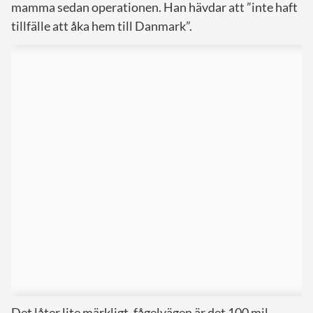
mamma sedan operationen. Han hävdar att ”inte haft
tillfälle att åka hem till Danmark”.
Det låter lite märkligt, fågelvägen är det 100 mil