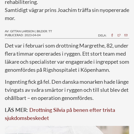
rehabilitering.
Samtidigt vägrar prins Joachim träffa sin nyopererade
mor.
AV: GITTAN LARSSON
|
BILDER: TT
PUBLICERAD: 2023-04-04
DELA:
D
et var i februari som drottning Margrethe, 82, under
flera timmar opererades i ryggen. Ett stort team med
läkare och specialister var engagerade i ingreppet som
genomfördes på Rigshospitalet i Köpenhamn.
Ingenting fick gå fel. Den danska monarken hade länge
tvingats av svåra smärtor i ryggen och till slut blev det
ohållbart – en operation genomfördes.
LÄS MER:
Drottning Silvia på benen efter trista
sjukdomsbeskedet