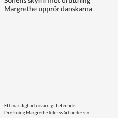
Sonens skymf mot drottning
Margrethe upprör danskarna
Norska kungahuset
Danska kungahuset
Spanska kungahuset
Nederländska kungahuset
Belgiska kungahuset
Jordanska kungahuset
Luxemburgska storhertighuset
Japanska kejsarhuset
Thailändska kungahuset
Marockanska kungahuset
Monacos furstehus
Ett märkligt och ovärdigt beteende.
Drottning Margrethe lider svårt under sin