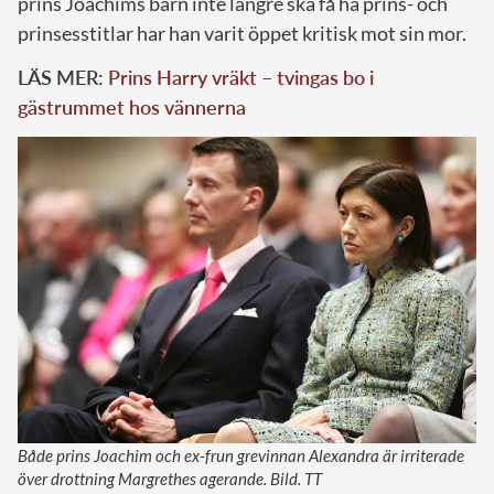
prins Joachims barn inte längre ska få ha prins- och
prinsesstitlar har han varit öppet kritisk mot sin mor.
LÄS MER:
Prins Harry vräkt – tvingas bo i
gästrummet hos vännerna
Både prins Joachim och ex-frun grevinnan Alexandra är irriterade
över drottning Margrethes agerande. Bild. TT