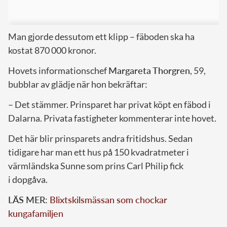
Man gjorde dessutom ett klipp – fäboden ska ha
kostat 870 000 kronor.
Hovets informationschef
Margareta Thorgren
, 59,
bubblar av glädje när hon bekräftar:
– Det stämmer. Prinsparet har privat köpt en fäbod i
Dalarna. Privata fastigheter kommenterar inte hovet.
Det här blir prinsparets andra fritidshus. Sedan
tidigare har man ett hus på 150 kvadratmeter i
värmländska Sunne som prins Carl Philip fick
i dopgåva.
LÄS MER:
Blixtskilsmässan som chockar
kungafamiljen