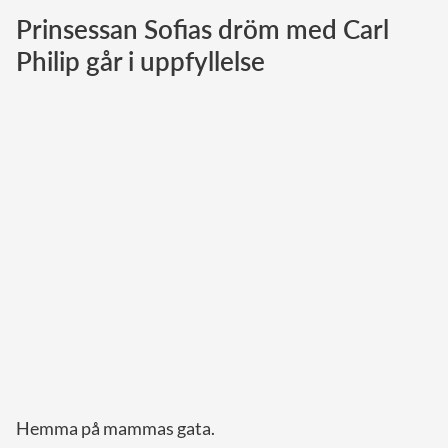
Prinsessan Sofias dröm med Carl
Norska kungahuset
Philip går i uppfyllelse
Danska kungahuset
Spanska kungahuset
Nederländska kungahuset
Belgiska kungahuset
Jordanska kungahuset
Luxemburgska storhertighuset
Japanska kejsarhuset
Thailändska kungahuset
Marockanska kungahuset
Monacos furstehus
Hemma på mammas gata.