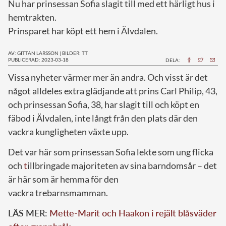
Nu har prinsessan Sofia slagit till med ett härligt hus i
hemtrakten.
Prinsparet har köpt ett hem i Älvdalen.
AV: GITTAN LARSSON
|
BILDER: TT
PUBLICERAD: 2023-03-18
DELA:
V
issa nyheter värmer mer än andra. Och visst är det
något alldeles extra glädjande att prins Carl Philip, 43,
och prinsessan Sofia, 38, har slagit till och köpt en
fäbod i Älvdalen, inte långt från den plats där den
vackra kungligheten växte upp.
Det var här som prinsessan Sofia lekte som ung flicka
och
t
illbringade majoriteten av sina barndomsår – det
är här som är hemma för den
vackra trebarnsmamman.
LÄS MER:
Mette-Marit och Haakon i rejält blåsväder