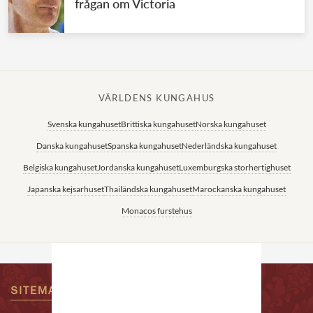
frågan om Victoria
VÄRLDENS KUNGAHUS
Svenska kungahuset
Brittiska kungahuset
Norska kungahuset
Danska kungahuset
Spanska kungahuset
Nederländska kungahuset
Belgiska kungahuset
Jordanska kungahuset
Luxemburgska storhertighuset
Japanska kejsarhuset
Thailändska kungahuset
Marockanska kungahuset
Monacos furstehus
SITEMAP
KONTAKTA OSS