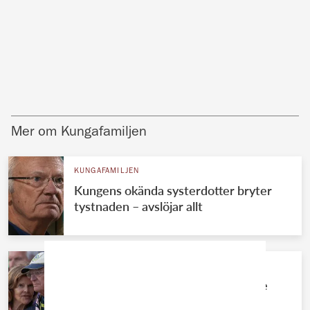
Mer om Kungafamiljen
KUNGAFAMILJEN
Kungens okända systerdotter bryter
tystnaden – avslöjar allt
KUNGAFAMILJEN
Kungens kärleksmys med Silvia – se
romantiska bilderna!