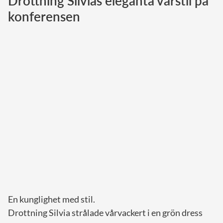
Drottning Silvias eleganta vårstil på
konferensen
Norska kungahuset
Danska kungahuset
Spanska kungahuset
Nederländska kungahuset
Belgiska kungahuset
Jordanska kungahuset
Luxemburgska storhertighuset
Japanska kejsarhuset
Thailändska kungahuset
Marockanska kungahuset
Monacos furstehus
En kunglighet med stil.
Drottning Silvia strålade vårvackert i en grön dress