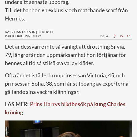
under sitt senaste uppdrag.
Till det bar hon en exklusiv och matchande scarf från
Hermès.
AV: GITTAN LARSSON
|
BILDER: TT
PUBLICERAD: 2023-04-24
DELA:
D
et är dessvärre inte så vanligt att drottning Silvia,
79, längre får den uppmärksamhet hon förtjänar för
hennes alltid så stilsäkra val av kläder.
Ofta är det istället kronprinsessan
Victoria
, 45, och
prinsessan
Sofia
, 38, som får stilpoäng av experterna
gällande sina vackra klänningar.
LÄS MER:
Prins Harrys blixtbesök på kung Charles
kröning