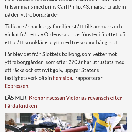
tillsammans med prins
Carl Philip
, 43, marscherade in
på den yttre borggården.
Tidigare år har kungafamiljen stått tillsammans och
vinkat från ett av Ordenssalarnas fönster i Slottet, där
ett blått kronkläde prytt med tre kronor hängts ut.
I år blev det från Slottets balkong, som vetter mot
yttre borggården, som efter 270 år har utrustats med
ett räcke och ett nytt golv, uppger Statens
fastighetsverk på sin
hemsida
., rapporterar
Expressen
.
LÄS MER:
Kronprinsessan Victorias revansch efter
hårda kritiken