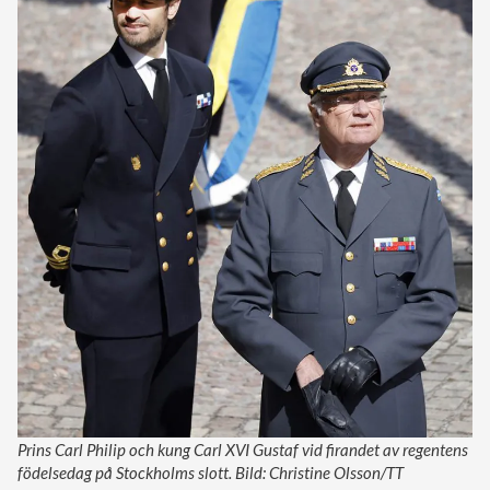
Prins Carl Philip och kung Carl XVI Gustaf vid firandet av regentens
födelsedag på Stockholms slott. Bild: Christine Olsson/TT