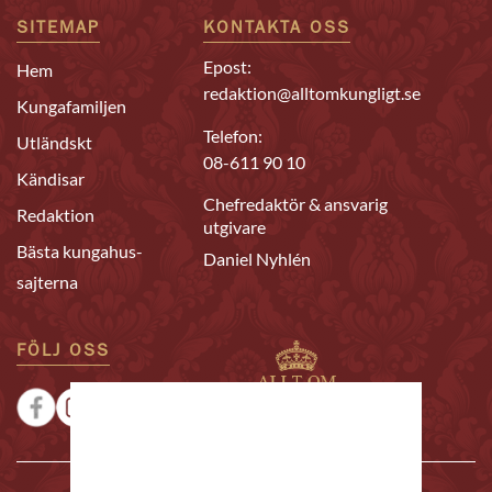
SITEMAP
KONTAKTA OSS
Epost:
Hem
redaktion@alltomkungligt.se
Kungafamiljen
Telefon:
Utländskt
08-611 90 10
Kändisar
Chefredaktör & ansvarig
Redaktion
utgivare
Bästa kungahus-
Daniel Nyhlén
sajterna
FÖLJ OSS
|
|
Sponsrat
Tipsa oss
Annonsera