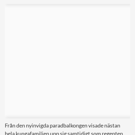
Från den nyinvigda paradbalkongen visade nästan
hela kungafamiljen upp sig samtidigt som regenten