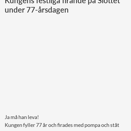
Kungens festliga firande på Slottet
under 77-årsdagen
Norska kungahuset
Danska kungahuset
Spanska kungahuset
Nederländska kungahuset
Belgiska kungahuset
Jordanska kungahuset
Luxemburgska storhertighuset
Japanska kejsarhuset
Thailändska kungahuset
Marockanska kungahuset
Monacos furstehus
Ja må han leva!
Kungen fyller 77 år och firades med pompa och ståt