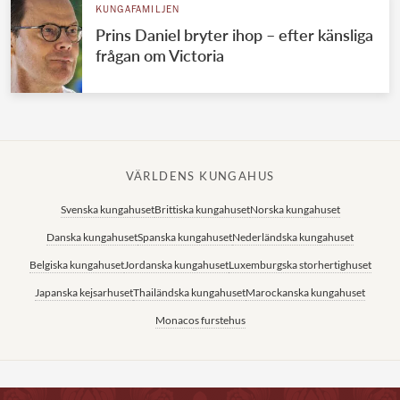
KUNGAFAMILJEN
Prins Daniel bryter ihop – efter känsliga
frågan om Victoria
VÄRLDENS KUNGAHUS
Svenska kungahuset
Brittiska kungahuset
Norska kungahuset
Danska kungahuset
Spanska kungahuset
Nederländska kungahuset
Belgiska kungahuset
Jordanska kungahuset
Luxemburgska storhertighuset
Japanska kejsarhuset
Thailändska kungahuset
Marockanska kungahuset
Monacos furstehus