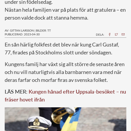
under sin födelsedag.
Nästan hela familjen var på plats för att gratulera – en
person valde dock att stanna hemma.
AV: GITTAN LARSSON
|
BILDER: TT
PUBLICERAD: 2023-04-30
DELA:
E
n sån härlig folkfest det blev när kung Carl Gustaf,
77, firades på Stockholms slott under söndagen.
Kungens familj har växt sig allt större de senaste åren
och nu vill naturligtvis alla barnbarnen vara med när
deras farfar och morfar firas av svenska folket.
LÄS MER:
Kungen hånad efter Uppsala-besöket – nu
fräser hovet ifrån