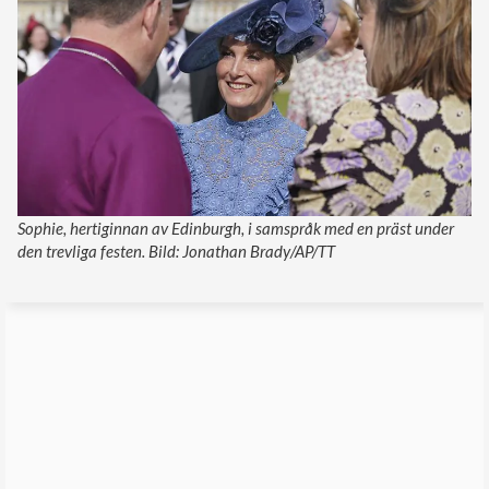
Sophie, hertiginnan av Edinburgh, i samspråk med en präst under
den trevliga festen. Bild: Jonathan Brady/AP/TT