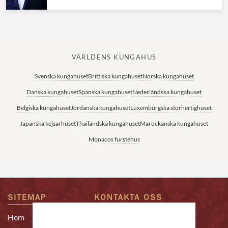
VÄRLDENS KUNGAHUS
Svenska kungahuset
Brittiska kungahuset
Norska kungahuset
Danska kungahuset
Spanska kungahuset
Nederländska kungahuset
Belgiska kungahuset
Jordanska kungahuset
Luxemburgska storhertighuset
Japanska kejsarhuset
Thailändska kungahuset
Marockanska kungahuset
Monacos furstehus
SITEMAP
KONTAKTA OSS
Epost:
Hem
redaktion@alltomkungligt.se