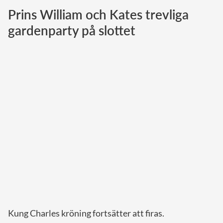
Prins William och Kates trevliga
Norska kungahuset
gardenparty på slottet
Danska kungahuset
Spanska kungahuset
Nederländska kungahuset
Belgiska kungahuset
Jordanska kungahuset
Luxemburgska storhertighuset
Japanska kejsarhuset
Thailändska kungahuset
Marockanska kungahuset
Monacos furstehus
Kung Charles kröning fortsätter att firas.