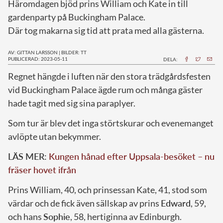
Häromdagen bjöd prins William och Kate in till
gardenparty på Buckingham Palace.
Där tog makarna sig tid att prata med alla gästerna.
AV: GITTAN LARSSON
|
BILDER: TT
PUBLICERAD: 2023-05-11
DELA:
R
egnet hängde i luften när den stora trädgårdsfesten
vid Buckingham Palace ägde rum och många gäster
hade tagit med sig sina paraplyer.
Som tur är blev det inga störtskurar och evenemanget
avlöpte utan bekymmer.
LÄS MER:
Kungen hånad efter Uppsala-besöket – nu
fräser hovet ifrån
Prins William, 40, och prinsessan Kate, 41, stod som
värdar och de fick även sällskap av prins
Edward
, 59,
och hans
Sophie
, 58, hertiginna av Edinburgh.