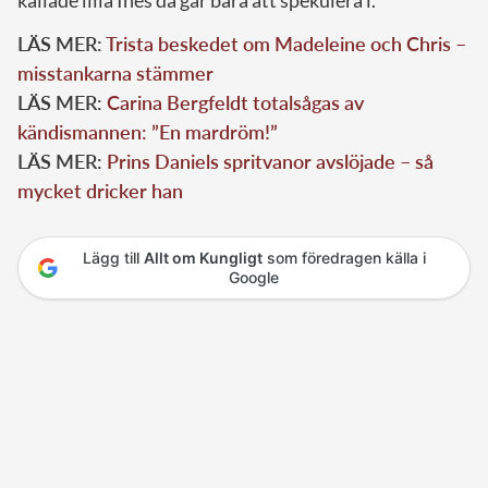
kallade lilla Ines då går bara att spekulera i.
LÄS MER:
Trista beskedet om Madeleine och Chris –
misstankarna stämmer
LÄS MER:
Carina Bergfeldt totalsågas av
kändismannen: ”En mardröm!”
LÄS MER:
Prins Daniels spritvanor avslöjade – så
mycket dricker han
Lägg till
Allt om Kungligt
som föredragen källa i
Google