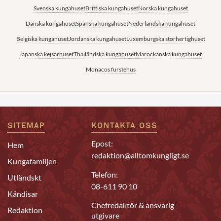
Svenska kungahuset
Brittiska kungahuset
Norska kungahuset
Danska kungahuset
Spanska kungahuset
Nederländska kungahuset
Belgiska kungahuset
Jordanska kungahuset
Luxemburgska storhertighuset
Japanska kejsarhuset
Thailändska kungahuset
Marockanska kungahuset
Monacos furstehus
SITEMAP
KONTAKTA OSS
Epost:
Hem
redaktion@alltomkungligt.se
Kungafamiljen
Telefon:
Utländskt
08-611 90 10
Kändisar
Chefredaktör & ansvarig
Redaktion
utgivare