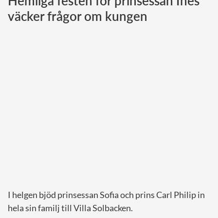
Hemliga festen för prinsessan Ines
väcker frågor om kungen
Norska kungahuset
Danska kungahuset
Spanska kungahuset
Nederländska kungahuset
Belgiska kungahuset
Jordanska kungahuset
Luxemburgska storhertighuset
Japanska kejsarhuset
Thailändska kungahuset
Marockanska kungahuset
Monacos furstehus
I helgen bjöd prinsessan Sofia och prins Carl Philip in
hela sin familj till Villa Solbacken.