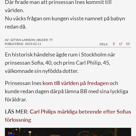
Där firade man att prinsessan Ines kommit till
världen.
Nu väcks frågan om kungen visste namnet på babyn
redan då.
AV: GITTAN LARSSON
|
BILDER: TT
PUBLICERAD: 2025-02-11
DELA:
En historisk händelse ägde rum i Stockholm när
prinsessan Sofia, 40, och prins Carl Philip, 45,
välkomnade sin nyfödda dotter.
Prinsessan Ines
kom till världen på fredagen
och
kunde redan dagen därpå lämna BB med sina lyckliga
föräldrar.
LÄS MER:
Carl Philips märkliga beteende efter Sofias
förlossning