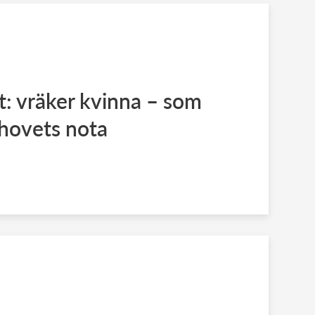
: vräker kvinna – som
 hovets nota