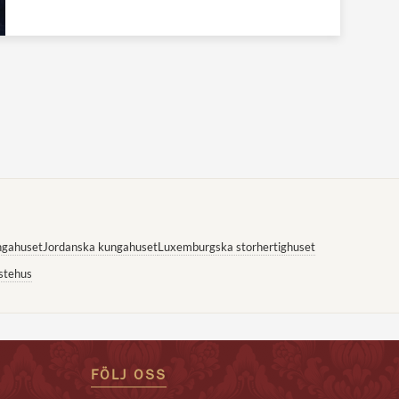
ngahuset
Jordanska kungahuset
Luxemburgska storhertighuset
stehus
FÖLJ OSS