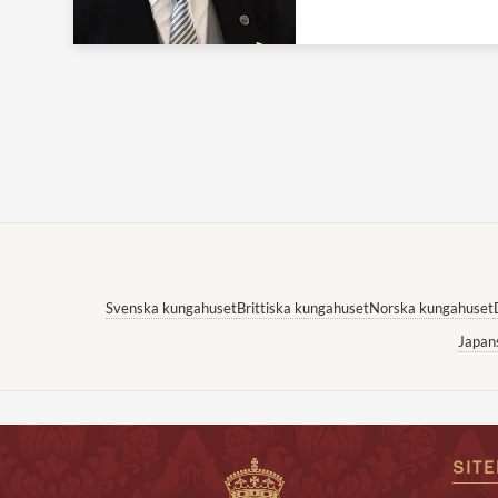
Svenska kungahuset
Brittiska kungahuset
Norska kungahuset
Japan
SIT