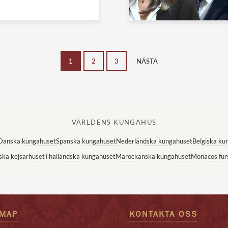
1
2
3
NÄSTA
VÄRLDENS KUNGAHUS
Danska kungahuset
Spanska kungahuset
Nederländska kungahuset
Belgiska ku
ska kejsarhuset
Thailändska kungahuset
Marockanska kungahuset
Monacos fur
EMAP
KONTAKTA OSS