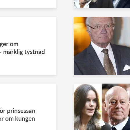
iger om
– märklig tystnad
ör prinsessan
gor om kungen