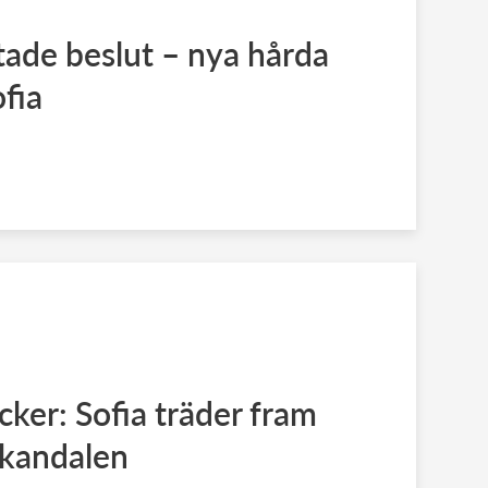
tade beslut – nya hårda
fia
cker: Sofia träder fram
skandalen