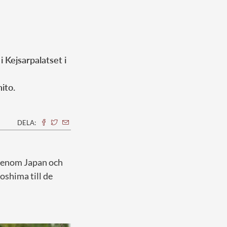
 Kejsarpalatset i
ito.
DELA:
t genom Japan och
oshima till de