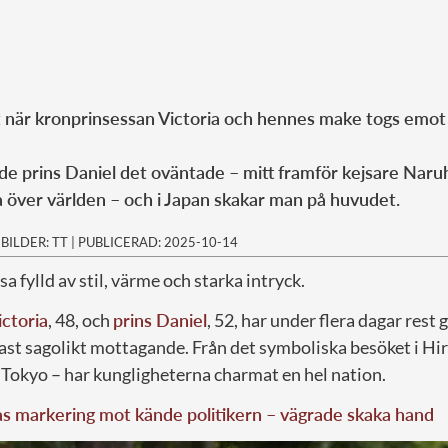
ut när kronprinsessan Victoria och hennes make togs emot i
rde prins Daniel det oväntade – mitt framför kejsare Naruh
a över världen – och i Japan skakar man på huvudet.
|
BILDER: TT
|
PUBLICERAD: 2025-10-14
sa fylld av stil, värme och starka intryck.
ctoria
, 48, och
prins Daniel
, 52, har under flera dagar res
st sagolikt mottagande. Från det symboliska besöket i Hir
i Tokyo – har kungligheterna charmat en hel nation.
as markering mot kände politikern – vägrade skaka hand