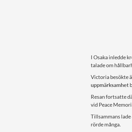
I Osaka inledde k
talade om hållbar
Victoria besökte ä
uppmärksamhet
b
Resan fortsatte dä
vid Peace Memoria
Tillsammans lade 
rörde många.