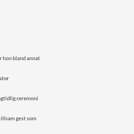
r hon bland annat
stor
ögtidlig ceremoni
tillsam gest som