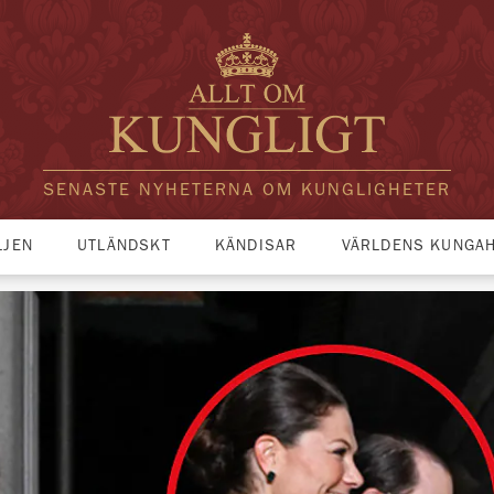
SENASTE NYHETERNA OM KUNGLIGHETER
LJEN
UTLÄNDSKT
KÄNDISAR
VÄRLDENS KUNGA