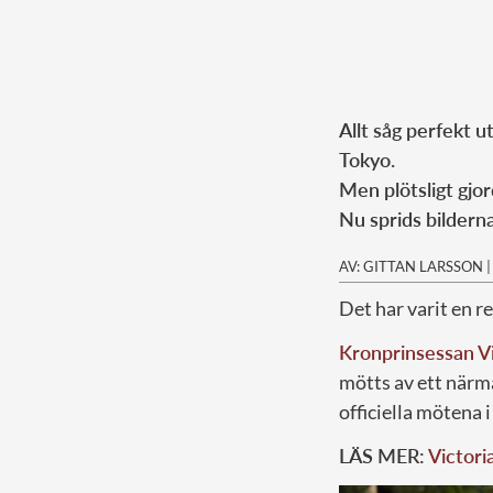
Allt såg perfekt 
Tokyo.
Men plötsligt gjo
Nu sprids bildern
AV: GITTAN LARSSON
Det har varit en re
Kronprinsessan Vi
mötts av ett närma
officiella mötena 
LÄS MER:
Victori