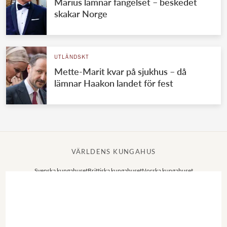
Marius lämnar fängelset – beskedet
skakar Norge
UTLÄNDSKT
Mette-Marit kvar på sjukhus – då
lämnar Haakon landet för fest
VÄRLDENS KUNGAHUS
Svenska kungahuset
Brittiska kungahuset
Norska kungahuset
Danska kungahuset
Spanska kungahuset
Nederländska kungahuset
Belgiska kungahuset
Jordanska kungahuset
Luxemburgska storhertighuset
Japanska kejsarhuset
Thailändska kungahuset
Marockanska kungahuset