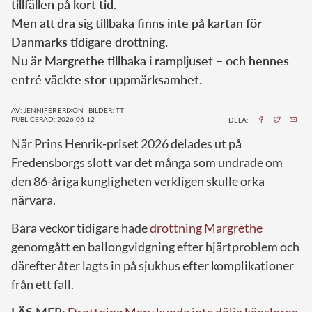
tillfällen på kort tid.
Men att dra sig tillbaka finns inte på kartan för
Danmarks tidigare drottning.
Nu är Margrethe tillbaka i rampljuset – och hennes
entré väckte stor uppmärksamhet.
AV: JENNIFER ERIXON
|
BILDER: TT
PUBLICERAD: 2026-06-12
DELA:
När Prins Henrik-priset 2026 delades ut på
Fredensborgs slott var det många som undrade om
den 86-åriga kungligheten verkligen skulle orka
närvara.
Bara veckor tidigare hade
drottning Margrethe
genomgått en ballongvidgning efter hjärtproblem och
därefter åter lagts in på sjukhus efter komplikationer
från ett fall.
LÄS MER:
Drottning Mary kunde inte dölja känslorna