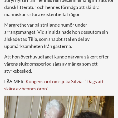
Juryn lyfte fram hennes fem decennier långa insats för
dansk litteratur och hennes förmåga att skildra
människans stora existentiella frågor.
Margrethe var på strålande humör under
arrangemanget. Vid sin sida hade hon dessutom sin
älskade tax Tilia, som snabbt stal en del av
uppmärksamheten från gästerna.
Att hon överhuvudtaget kunde närvara så kort efter
vårens sjukdomsperiod sågs av många som ett
styrkebesked.
LÄS MER:
Kungens ord om sjuka Silvia: ”Dags att
skära av hennes öron”