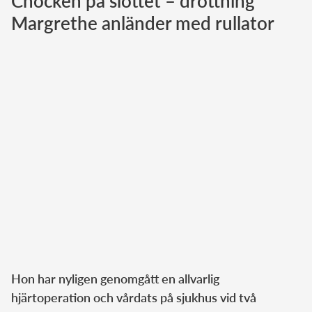
Chocken på slottet – drottning
Margrethe anländer med rullator
Norska kungahuset
Danska kungahuset
Spanska kungahuset
Nederländska kungahuset
Belgiska kungahuset
Jordanska kungahuset
Luxemburgska storhertighuset
Japanska kejsarhuset
Thailändska kungahuset
Marockanska kungahuset
Monacos furstehus
Hon har nyligen genomgått en allvarlig
hjärtoperation och vårdats på sjukhus vid två