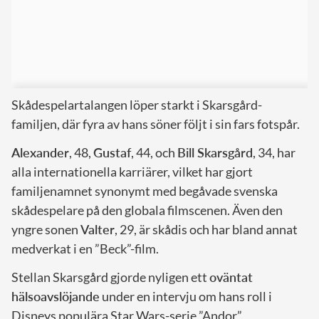
Skådespelartalangen löper starkt i Skarsgård-
familjen, där fyra av hans söner följt i sin fars fotspår.
Alexander
, 48,
Gustaf
, 44, och
Bill Skarsgård
, 34, har
alla internationella karriärer, vilket har gjort
familjenamnet synonymt med begåvade svenska
skådespelare på den globala filmscenen. Även den
yngre sonen
Valter
, 29, är skådis och har bland annat
medverkat i en ”Beck”-film.
Stellan Skarsgård gjorde nyligen ett
oväntat
hälsoavslöjande
under en intervju om hans roll i
Disneys populära Star Wars-serie ”Andor”,