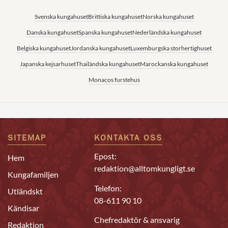
Svenska kungahuset
Brittiska kungahuset
Norska kungahuset
Danska kungahuset
Spanska kungahuset
Nederländska kungahuset
Belgiska kungahuset
Jordanska kungahuset
Luxemburgska storhertighuset
Japanska kejsarhuset
Thailändska kungahuset
Marockanska kungahuset
Monacos furstehus
SITEMAP
KONTAKTA OSS
Epost:
Hem
redaktion@alltomkungligt.se
Kungafamiljen
Telefon:
Utländskt
08-611 90 10
Kändisar
Chefredaktör & ansvarig
Redaktion