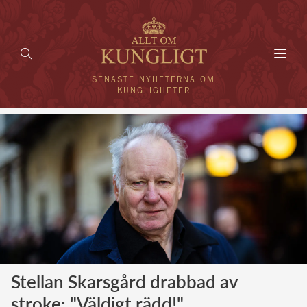
Toggl
navig
SENASTE NYHETERNA OM
KUNGLIGHETER
HEM
KUNGAFAMILJEN
UTLÄNDSKT
KÄNDISAR
VÄRLDENS KUNGAHUS
Stellan Skarsgård drabbad av
Svenska kungahuset
REDAKTION
stroke: "Väldigt rädd!"
Brittiska kungahuset