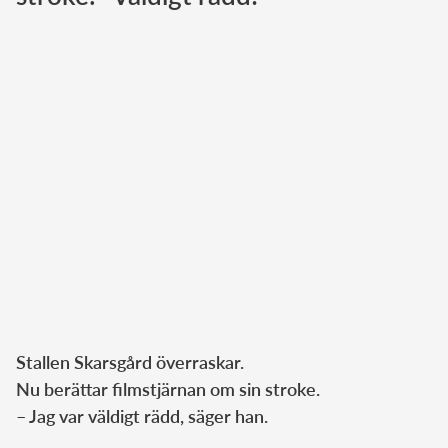
Norska kungahuset
Danska kungahuset
Spanska kungahuset
Nederländska kungahuset
Belgiska kungahuset
Jordanska kungahuset
Luxemburgska storhertighuset
Japanska kejsarhuset
Thailändska kungahuset
Marockanska kungahuset
Stallen Skarsgård överraskar.
Monacos furstehus
Nu berättar filmstjärnan om sin stroke.
– Jag var väldigt rädd, säger han.