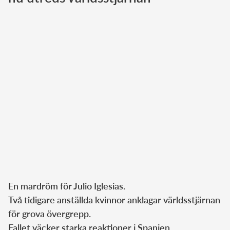
Norska kungahuset
Danska kungahuset
Spanska kungahuset
Nederländska kungahuset
Belgiska kungahuset
Jordanska kungahuset
Luxemburgska storhertighuset
Japanska kejsarhuset
Thailändska kungahuset
Marockanska kungahuset
En mardröm för Julio Iglesias.
Monacos furstehus
Två tidigare anställda kvinnor anklagar världsstjärnan
för grova övergrepp.
Fallet väcker starka reaktioner i Spanien.