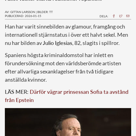
AV: GITTAN LARSSON
|
BILDER: TT
PUBLICERAD: 2026-01-15
DELA:
Han har varit sinnebilden av glamour, framgång och
internationell stjärnstatus i över ett halvt sekel. Men
nu har bilden av
Julio Iglesias
, 82, slagits i spillror.
Spaniens högsta kriminaldomstol har inlett en
förundersökning mot den världsberömde artisten
efter allvarliga sexanklagelser från två tidigare
anställda kvinnor.
LÄS MER:
Därför vägrar prinsessan Sofia ta avstånd
från Epstein