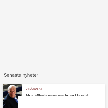
Senaste nyheter
UTLÄNDSKT
Nya hälsolarmet om kung Harald –
hovet bekräftar sjukhusdramat