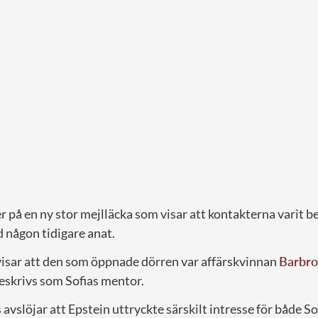
 på en ny stor mejlläcka som visar att kontakterna varit b
 någon tidigare anat.
isar att den som öppnade dörren var affärskvinnan
Barbr
eskrivs som Sofias mentor.
vslöjar att Epstein uttryckte särskilt intresse för både S