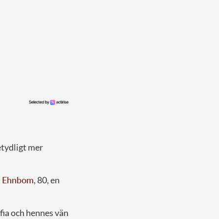
etydligt mer
o Ehnbom
, 80, en
ofia och hennes vän