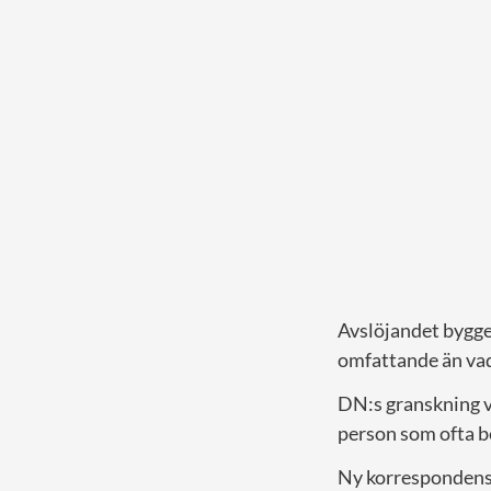
Avslöjandet bygger
omfattande än vad
DN:s granskning v
person som ofta b
Ny korrespondens a