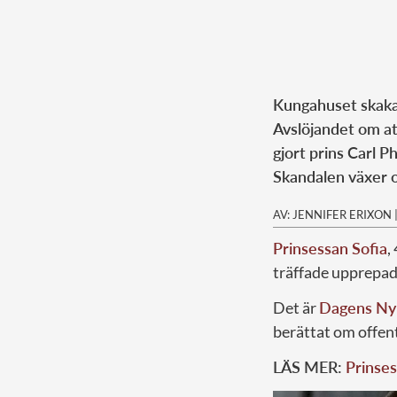
Kungahuset skaka
Avslöjandet om att
gjort prins Carl Ph
Skandalen växer o
AV: JENNIFER ERIXON
Prinsessan Sofia
,
träffade upprepad
Det är
Dagens Ny
berättat om offent
LÄS MER:
Prinses