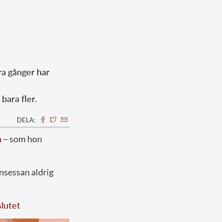
ra gånger har
bara fler.
DELA:
n
– som hon
nsessan aldrig
slutet