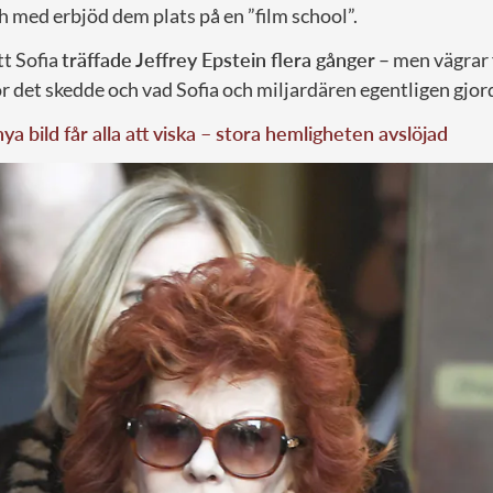
och med erbjöd dem plats på en ”film school”.
tt Sofia
träffade Jeffrey Epstein flera gånger
– men vägrar 
r det skedde och vad Sofia och miljardären egentligen gjord
nya bild får alla att viska – stora hemligheten avslöjad