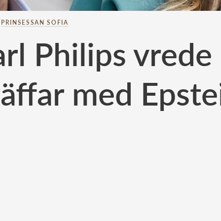
–
PRINSESSAN SOFIA
rl Philips vrede
räffar med Epste