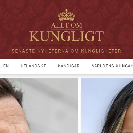
SENASTE NYHETERNA OM KUNGLIGHETER
LJEN
UTLÄNDSKT
KÄNDISAR
VÄRLDENS KUNGA