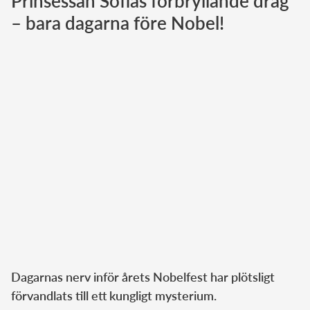
Prinsessan Sofias förbryllande drag
– bara dagarna före Nobel!
Norska kungahuset
Danska kungahuset
Spanska kungahuset
Nederländska kungahuset
Belgiska kungahuset
Jordanska kungahuset
Luxemburgska storhertighuset
Japanska kejsarhuset
Thailändska kungahuset
Marockanska kungahuset
Monacos furstehus
Dagarnas nerv inför årets Nobelfest har plötsligt
förvandlats till ett kungligt mysterium.