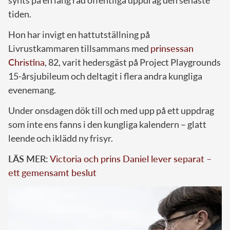
synts på en lång rad offentliga uppdrag den senaste
tiden.
Hon har invigt en hattutställning på
Livrustkammaren tillsammans med
prinsessan
Christina
, 82, varit hedersgäst på Project Playgrounds
15-årsjubileum och deltagit i flera andra kungliga
evenemang.
Under onsdagen dök till och med upp på ett uppdrag
som inte ens fanns i den kungliga kalendern – glatt
leende och iklädd ny frisyr.
LÄS MER:
Victoria och prins Daniel lever separat –
ett gemensamt beslut