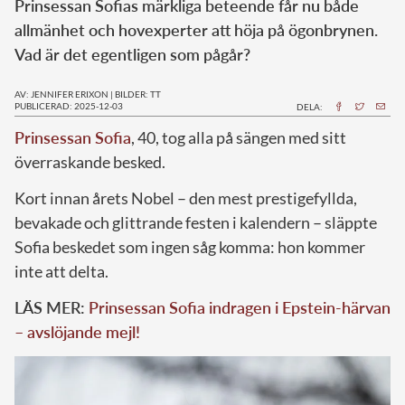
Prinsessan Sofias märkliga beteende får nu både
allmänhet och hovexperter att höja på ögonbrynen.
Vad är det egentligen som pågår?
AV: JENNIFER ERIXON
|
BILDER: TT
PUBLICERAD: 2025-12-03
DELA:
Prinsessan Sofia
, 40, tog alla på sängen med sitt
överraskande besked.
Kort innan årets Nobel – den mest prestigefyllda,
bevakade och glittrande festen i kalendern – släppte
Sofia beskedet som ingen såg komma: hon kommer
inte att delta.
LÄS MER:
Prinsessan Sofia indragen i Epstein-härvan
– avslöjande mejl!