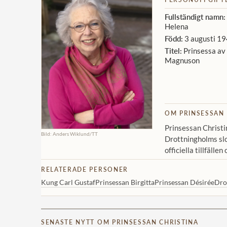
Fullständigt namn:
Helena
Född:
3 augusti 19
Titel:
Prinsessa av 
Magnuson
OM PRINSESSAN 
Prinsessan Christi
Bild: Anders Wiklund/TT
Drottningholms slo
officiella tillfälle
RELATERADE PERSONER
Kung Carl Gustaf
Prinsessan Birgitta
Prinsessan Désirée
Drot
SENASTE NYTT OM PRINSESSAN CHRISTINA