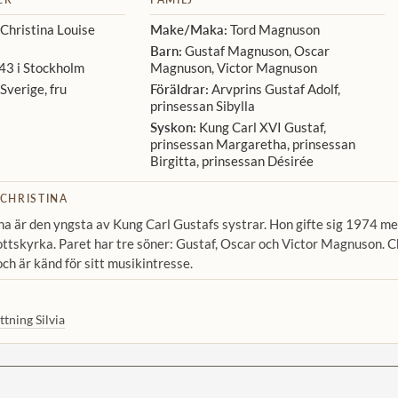
Christina Louise
Make/Maka:
Tord Magnuson
Barn:
Gustaf Magnuson, Oscar
43 i Stockholm
Magnuson, Victor Magnuson
Sverige, fru
Föräldrar:
Arvprins Gustaf Adolf,
prinsessan Sibylla
Syskon:
Kung Carl XVI Gustaf,
prinsessan Margaretha, prinsessan
Birgitta, prinsessan Désirée
CHRISTINA
na är den yngsta av Kung Carl Gustafs systrar. Hon gifte sig 1974 
ttskyrka. Paret har tre söner: Gustaf, Oscar och Victor Magnuson. C
n och är känd för sitt musikintresse.
tning Silvia