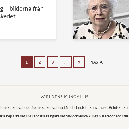
 – bilderna från
skedet
1
2
3
…
9
NÄSTA
VÄRLDENS KUNGAHUS
Danska kungahuset
Spanska kungahuset
Nederländska kungahuset
Belgiska ku
ska kejsarhuset
Thailändska kungahuset
Marockanska kungahuset
Monacos fur