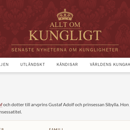
SENASTE NYHETERNA OM KUNGLIGHETER
LJEN
UTLÄNDSKT
KÄNDISAR
VÄRLDENS KUNGA
af
och dotter till arvprins Gustaf Adolf och prinsessan Sibylla. H
nsessatitel.
ER
FAMILJ