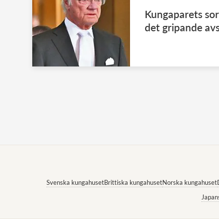
Kungaparets sorg
det gripande av
Svenska kungahuset
Brittiska kungahuset
Norska kungahuset
Japan