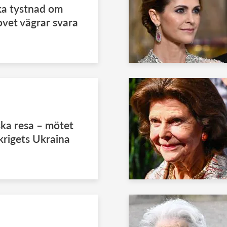
ka tystnad om
vet vägrar svara
ska resa – mötet
krigets Ukraina