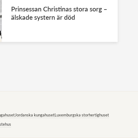
Prinsessan Christinas stora sorg –
älskade systern är död
ngahuset
Jordanska kungahuset
Luxemburgska storhertighuset
stehus