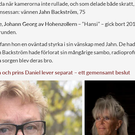
da när kamerorna inte rullade, och som delade både skratt,
nsessan: vännen
Jahn Backström
, 75
e,
Johann Georg av Hohenzollern
– ”Hansi” – gick bort 20
runden.
 fann hon en oväntad styrka i sin vänskap med Jahn. De had
n Backström hade förlorat sin mångårige sambo, radioprof
orgen blev deras bro.
a och prins Daniel lever separat – ett gemensamt beslut