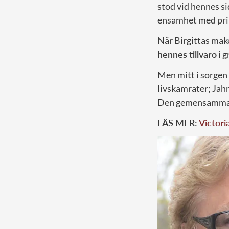
stod vid hennes si
ensamhet med pri
När Birgittas mak
hennes tillvaro
i g
Men mitt i sorgen
livskamrater; Jah
Den gemensamma s
LÄS MER:
Victori