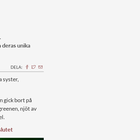
.
m deras unika
DELA:
a syster,
n gick bort på
greenen, njöt av
l.
slutet