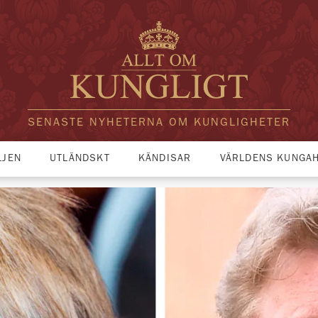
SENASTE NYHETERNA OM KUNGLIGHETER
LJEN
UTLÄNDSKT
KÄNDISAR
VÄRLDENS KUNGA