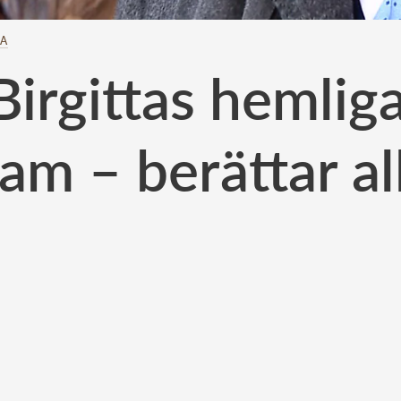
TA
Birgittas hemlig
ram – berättar all