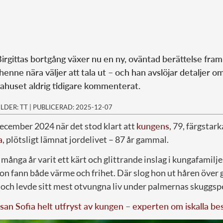
irgittas bortgång växer nu en ny, oväntad berättelse fram
enne nära väljer att tala ut – och han avslöjar detaljer o
ahuset aldrig tidigare kommenterat.
ILDER: TT
|
PUBLICERAD: 2025-12-07
december 2024 när det stod klart att
kungens
, 79, färgstark
a
, plötsligt lämnat jordelivet – 87 år gammal.
ånga år varit ett kärt och glittrande inslag i kungafamilje
on fann både värme och frihet. Där slog hon ut håren över 
n och levde sitt mest otvungna liv under palmernas skuggspe
san Sofia helt utfryst av kungen – experten om iskalla be