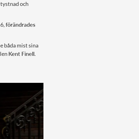
 tystnad och
16,
förändrades
e båda mist sina
ilen
Kent Finell
.