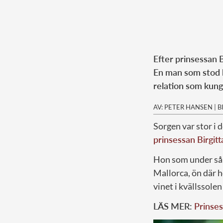
Efter prinsessan B
En man som stod h
relation som kung
AV: PETER HANSEN
|
B
Sorgen var stor i 
prinsessan Birgitt
Hon som under så m
Mallorca, ön där h
vinet i kvällssole
LÄS MER:
Prinses