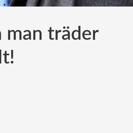
a man träder
t!