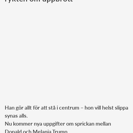
Norska kungahuset
Danska kungahuset
Spanska kungahuset
Nederländska kungahuset
Belgiska kungahuset
Jordanska kungahuset
Luxemburgska storhertighuset
Japanska kejsarhuset
Thailändska kungahuset
Marockanska kungahuset
Han gör allt för att stå i centrum – hon vill helst slippa
Monacos furstehus
synas alls.
Nu kommer nya uppgifter om sprickan mellan
Donald och Melania Trump.