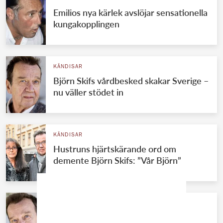
Emilios nya kärlek avslöjar sensationella
kungakopplingen
KÄNDISAR
Björn Skifs vårdbesked skakar Sverige –
nu väller stödet in
KÄNDISAR
Hustruns hjärtskärande ord om
demente Björn Skifs: ”Vår Björn”
KÄNDISAR
Demente Björn Skifs flyttad till