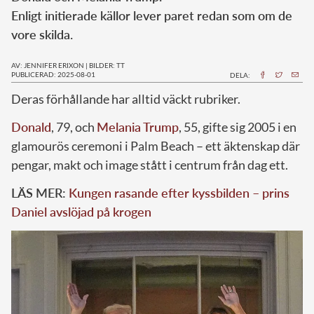
Enligt initierade källor lever paret redan som om de
vore skilda.
AV: JENNIFER ERIXON
|
BILDER: TT
PUBLICERAD: 2025-08-01
DELA:
Deras förhållande har alltid väckt rubriker.
Donald
, 79, och
Melania Trump
, 55, gifte sig 2005 i en
glamourös ceremoni i Palm Beach – ett äktenskap där
pengar, makt och image stått i centrum från dag ett.
LÄS MER:
Kungen rasande efter kyssbilden – prins
Daniel avslöjad på krogen