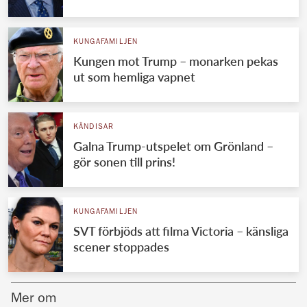
Norska kungahuset
KUNGAFAMILJEN
Danska kungahuset
Kungen mot Trump – monarken pekas
Spanska kungahuset
ut som hemliga vapnet
Nederländska kungahuset
Belgiska kungahuset
KÄNDISAR
Jordanska kungahuset
Galna Trump-utspelet om Grönland –
gör sonen till prins!
Luxemburgska storhertighuset
Japanska kejsarhuset
KUNGAFAMILJEN
Thailändska kungahuset
SVT förbjöds att filma Victoria – känsliga
Marockanska kungahuset
scener stoppades
Monacos furstehus
Mer om