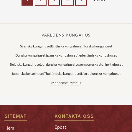
VÄRLDENS KUNGAHUS
Svenska kungahuset
Brittiska kungahuset
Norska kungahuset
Danska kungahuset
Spanska kungahuset
Nederländska kungahuset
Belgiska kungahuset
Jordanska kungahuset
Luxemburgska storhertighuset
Japanska kejsarhuset
Thailändska kungahuset
Marockanska kungahuset
Monacos furstehus
SITEMAP
KONTAKTA OSS
Epost:
Hem