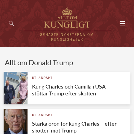
Toggl
navig
SENASTE NYHETERNA OM
KUNGLIGHETER
HEM
Allt om Donald Trump
KUNGAFAMILJEN
UTLÄNDSKT
Kung Charles och Camilla i USA –
UTLÄNDSKT
stöttar Trump efter skotten
KÄNDISAR
VÄRLDENS KUNGAHUS
UTLÄNDSKT
Starka oron för kung Charles – efter
Svenska kungahuset
REDAKTION
skotten mot Trump
Brittiska kungahuset