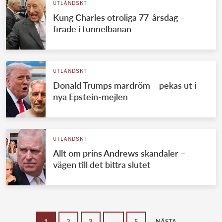
UTLÄNDSKT
Kung Charles otroliga 77-årsdag –
firade i tunnelbanan
UTLÄNDSKT
Donald Trumps mardröm – pekas ut i
nya Epstein-mejlen
UTLÄNDSKT
Allt om prins Andrews skandaler –
vägen till det bittra slutet
1
2
3
…
5
NÄSTA