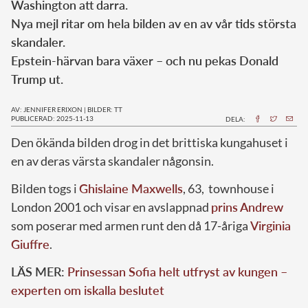
Washington att darra.
Nya mejl ritar om hela bilden av en av vår tids största
skandaler.
Epstein-härvan bara växer – och nu pekas Donald
Trump ut.
AV: JENNIFER ERIXON
|
BILDER: TT
PUBLICERAD: 2025-11-13
DELA:
Den ökända bilden drog in det brittiska kungahuset i
en av deras värsta skandaler någonsin.
Bilden togs i
Ghislaine Maxwells
, 63, townhouse i
London 2001 och visar en avslappnad
prins Andrew
som poserar med armen runt den då 17-åriga
Virginia
Giuffre
.
LÄS MER:
Prinsessan Sofia helt utfryst av kungen –
experten om iskalla beslutet