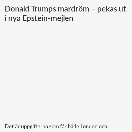
Donald Trumps mardröm – pekas ut
Norska kungahuset
i nya Epstein-mejlen
Danska kungahuset
Spanska kungahuset
Nederländska kungahuset
Belgiska kungahuset
Jordanska kungahuset
Luxemburgska storhertighuset
Japanska kejsarhuset
Thailändska kungahuset
Marockanska kungahuset
Monacos furstehus
Det är uppgifterna som får både London och