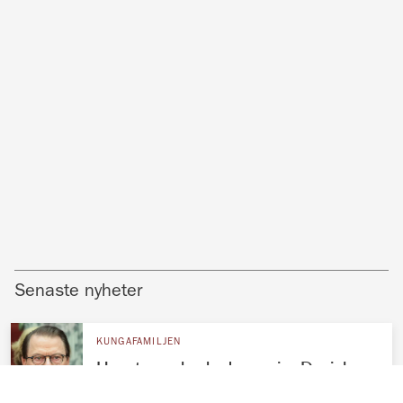
Senaste nyheter
KUNGAFAMILJEN
Hovets nya besked om prins Daniel –
nu förändras livet