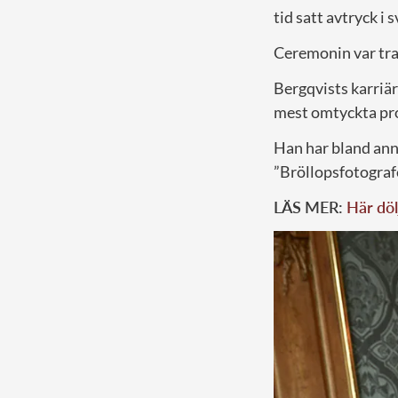
tid satt avtryck i 
Ceremonin var trad
Bergqvists karri
mest omtyckta pr
Han har bland ann
”Bröllopsfotografe
LÄS MER:
Här döl