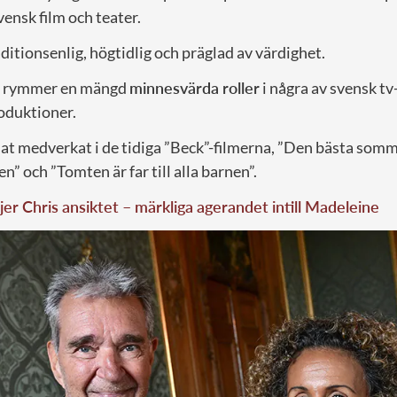
svensk film och teater.
itionsenlig, högtidlig och präglad av värdighet.
är rymmer en mängd
minnesvärda roller
i några av svensk tv
oduktioner.
at medverkat i de tidiga ”Beck”-filmerna, ”Den bästa somm
n” och ”Tomten är far till alla barnen”.
jer Chris ansiktet – märkliga agerandet intill Madeleine