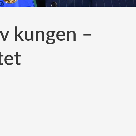
av kungen –
tet