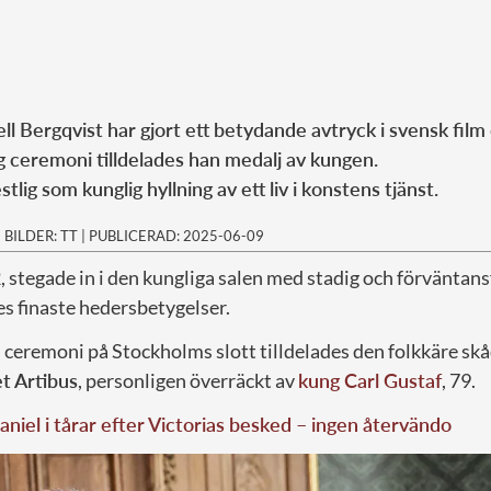
l Bergqvist har gjort ett betydande avtryck i svensk film 
g ceremoni tilldelades han medalj av kungen.
stlig som kunglig hyllning av ett liv i konstens tjänst.
|
BILDER: TT
|
PUBLICERAD: 2025-06-09
2, stegade in i den kungliga salen med stadig och förväntansf
s finaste hedersbetygelser.
eremoni på Stockholms slott tilldelades den folkkäre sk
et Artibus
, personligen överräckt av
kung Carl Gustaf
, 79.
aniel i tårar efter Victorias besked – ingen återvändo