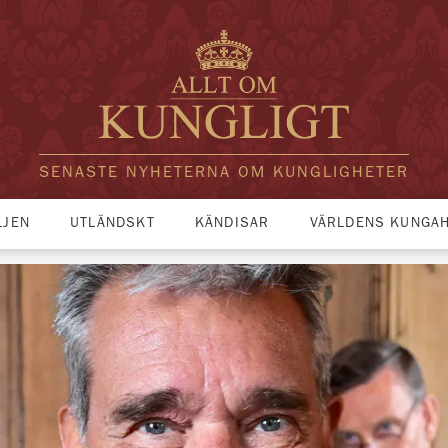
SENASTE NYHETERNA OM KUNGLIGHETER
LJEN
UTLÄNDSKT
KÄNDISAR
VÄRLDENS KUNGA