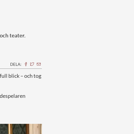
och teater.
DELA:
ull blick – och tog
ådespelaren