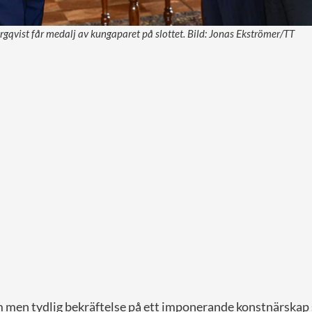
rgqvist får medalj av kungaparet på slottet. Bild: Jonas Ekströmer/TT
am men tydlig bekräftelse på ett imponerande konstnärskap