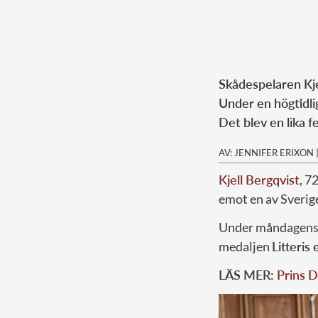
Skådespelaren Kjel
Under en högtidli
Det blev en lika fe
AV: JENNIFER ERIXON
Kjell Bergqvist
, 7
emot en av Sverige
Under måndagens c
medaljen
Litteris 
LÄS MER:
Prins D