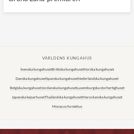
VÄRLDENS KUNGAHUS
Svenska kungahuset
Brittiska kungahuset
Norska kungahuset
Danska kungahuset
Spanska kungahuset
Nederländska kungahuset
Belgiska kungahuset
Jordanska kungahuset
Luxemburgska storhertighuset
Japanska kejsarhuset
Thailändska kungahuset
Marockanska kungahuset
Monacos furstehus