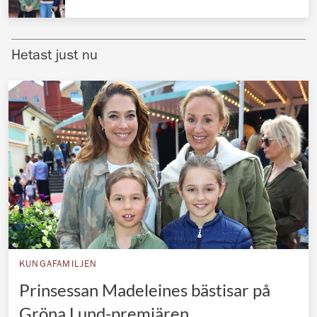
Norska kungahuset
Danska kungahuset
Hetast just nu
Spanska kungahuset
Nederländska kungahuset
Belgiska kungahuset
Jordanska kungahuset
Luxemburgska storhertighuset
Japanska kejsarhuset
Thailändska kungahuset
Marockanska kungahuset
KUNGAFAMILJEN
Monacos furstehus
Prinsessan Madeleines bästisar på
Gröna Lund-premiären