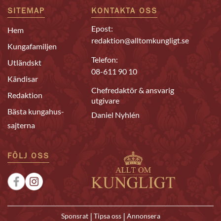
SITEMAP
KONTAKTA OSS
Epost:
Hem
redaktion@alltomkungligt.se
Kungafamiljen
Telefon:
Utländskt
08-611 90 10
Kändisar
Chefredaktör & ansvarig
Redaktion
utgivare
Bästa kungahus-
Daniel Nyhlén
sajterna
FÖLJ OSS
|
|
Sponsrat
Tipsa oss
Annonsera