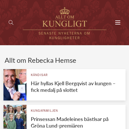
Toggl
navig
SENASTE NYHETERNA OM
KUNGLIGHETER
HEM
Allt om Rebecka Hemse
KUNGAFAMILJEN
KÄNDISAR
Här hyllas Kjell Bergqvist av kungen –
UTLÄNDSKT
fick medalj på slottet
KÄNDISAR
VÄRLDENS KUNGAHUS
KUNGAFAMILJEN
Prinsessan Madeleines bästisar på
Svenska kungahuset
REDAKTION
Gröna Lund-premiären
Brittiska kungahuset