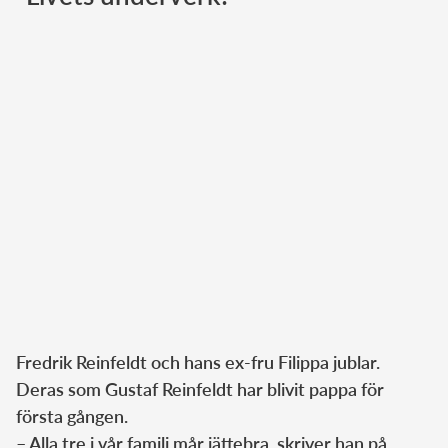
Norska kungahuset
Danska kungahuset
Spanska kungahuset
Nederländska kungahuset
Belgiska kungahuset
Jordanska kungahuset
Luxemburgska storhertighuset
Japanska kejsarhuset
Thailändska kungahuset
Marockanska kungahuset
Fredrik Reinfeldt och hans ex-fru Filippa jublar.
Monacos furstehus
Deras som Gustaf Reinfeldt har blivit pappa för
första gången.
– Alla tre i vår familj mår jättebra, skriver han på