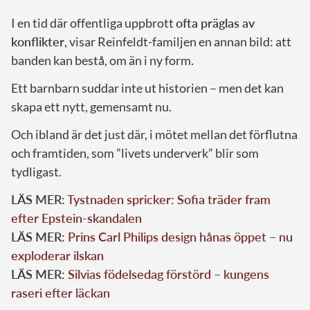
I en tid där offentliga uppbrott
ofta präglas av
konflikter
, visar Reinfeldt-familjen en annan bild: att
banden kan bestå, om än i ny form.
Ett barnbarn suddar inte ut historien – men det kan
skapa ett nytt, gemensamt nu.
Och ibland är det just där, i mötet mellan det förflutna
och framtiden, som ”livets underverk” blir som
tydligast.
LÄS MER:
Tystnaden spricker: Sofia träder fram
efter Epstein-skandalen
LÄS MER:
Prins Carl Philips design hånas öppet – nu
exploderar ilskan
LÄS MER:
Silvias födelsedag förstörd – kungens
raseri efter läckan