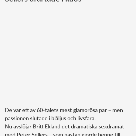
Norska kungahuset
Danska kungahuset
Spanska kungahuset
Nederländska kungahuset
Belgiska kungahuset
Jordanska kungahuset
Luxemburgska storhertighuset
Japanska kejsarhuset
Thailändska kungahuset
Marockanska kungahuset
De var ett av 60-talets mest glamorösa par – men
Monacos furstehus
passionen slutade i blåljus och livsfara.
Nu avslöjar Britt Ekland det dramatiska sexdramat
med Peter Sellers – som nästan gjorde henne till