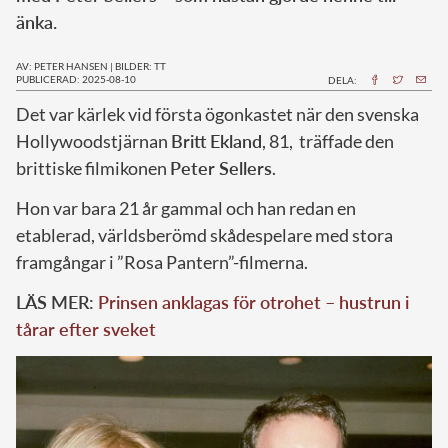
änka.
AV: PETER HANSEN
|
BILDER: TT
PUBLICERAD: 2025-08-10
DELA:
Det var kärlek vid första ögonkastet när den svenska
Hollywoodstjärnan
Britt Ekland
, 81, träffade den
brittiske filmikonen
Peter Sellers
.
Hon var bara 21 år gammal och han redan en
etablerad, världsberömd skådespelare med stora
framgångar i ”Rosa Pantern”-filmerna.
LÄS MER:
Prinsen anklagas för otrohet – hustrun i
tårar efter sveket