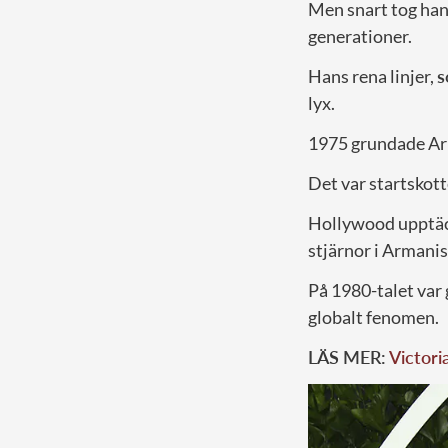
Men snart tog han 
generationer.
Hans rena linjer,
s
lyx.
1975 grundade Ar
Det var startskott
Hollywood upptäck
stjärnor i Armanis
På 1980-talet var 
globalt fenomen.
LÄS MER:
Victori