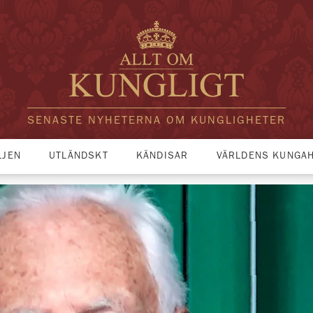
SENASTE NYHETERNA OM KUNGLIGHETER
LJEN
UTLÄNDSKT
KÄNDISAR
VÄRLDENS KUNGA