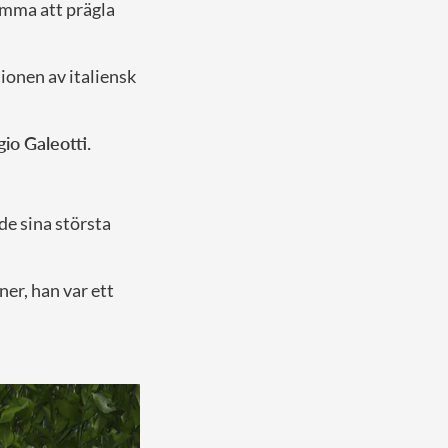
omma att prägla
tionen av italiensk
gio Galeotti.
e sina största
er, han var ett