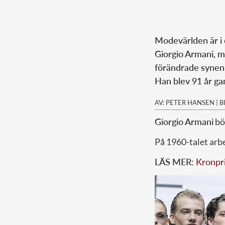
Modevärlden är i 
Giorgio Armani, m
förändrade synen 
Han blev 91 år g
AV: PETER HANSEN
|
B
Giorgio Armani
bö
På 1960-talet arb
LÄS MER:
Kronpri