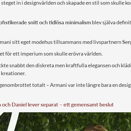
steget in i designvärlden och skapade en stil som skulle k
ofistikerade snitt och tidlösa minimalism
blev själva defini
mani sitt eget modehus tillsammans med livspartnern
Ser
et för ett imperium som skulle erövra världen.
te snabbt den diskreta men kraftfulla elegansen och klädd
 kreationer.
genombrottet totalt – Armani var inte längre bara en design
a och Daniel lever separat – ett gemensamt beslut