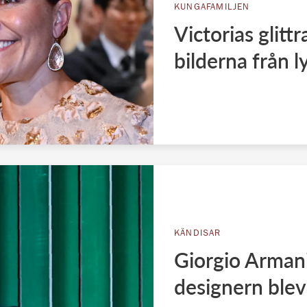
KUNGAFAMILJEN
Victorias glitt
bilderna från l
KÄNDISAR
Giorgio Armani
designern blev