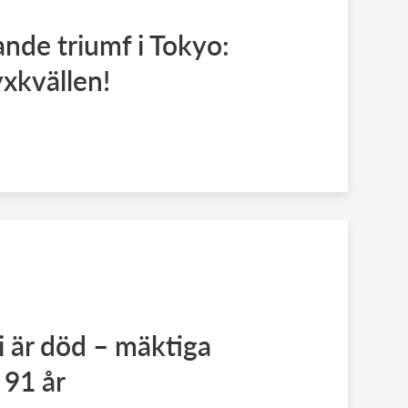
rande triumf i Tokyo:
yxkvällen!
 är död – mäktiga
 91 år