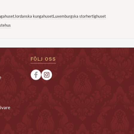
ngahuset
Jordanska kungahuset
Luxemburgska storhertighuset
stehus
FÖLJ OSS
e
ivare