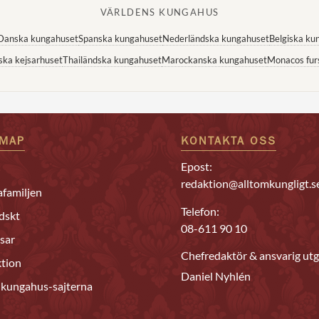
VÄRLDENS KUNGAHUS
Danska kungahuset
Spanska kungahuset
Nederländska kungahuset
Belgiska ku
ska kejsarhuset
Thailändska kungahuset
Marockanska kungahuset
Monacos fur
EMAP
KONTAKTA OSS
Epost:
redaktion@alltomkungligt.s
familjen
Telefon:
dskt
08-611 90 10
sar
Chefredaktör & ansvarig utg
tion
Daniel Nyhlén
 kungahus-sajterna