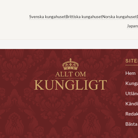
Svenska kungahuset
Brittiska kungahuset
Norska kungahuset
Japan
SIT
Hem
Kunga
Utlän
Kändi
Redak
Bästa