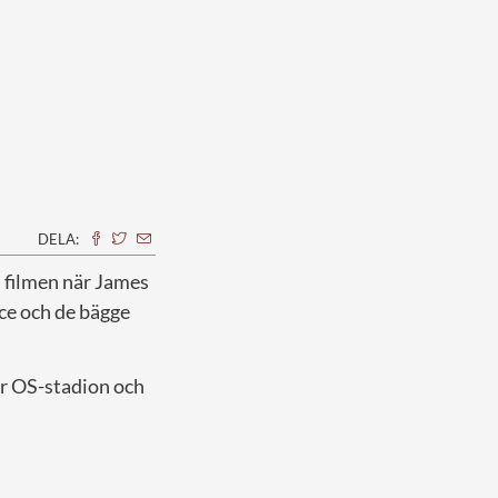
DELA:
 filmen när James
ace och de bägge
er OS-stadion och