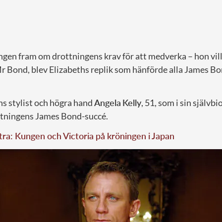
en fram om drottningens krav för att medverka – hon ville
r Bond, blev Elizabeths replik som hänförde alla James Bo
ns stylist och högra hand
Angela
Kelly
, 51, som i sin självb
ttningens James Bond-succé.
tra: Kungen och Victoria på kröningen i Japan