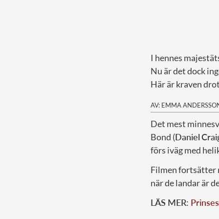
I hennes majestäts
Nu är det dock in
Här är kraven dro
AV: EMMA ANDERSSO
D
et mest minnesv
Bond (
Daniel
Crai
förs iväg med heli
Filmen fortsätter
när de landar är d
LÄS MER:
Prinses