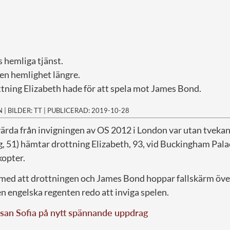
 hemliga tjänst.
gen hemlighet längre.
ttning Elizabeth hade för att spela mot James Bond.
N
|
BILDER: TT
|
PUBLICERAD: 2019-10-28
ärda från invigningen av OS 2012 i London var utan tvekan
g
, 51) hämtar drottning Elizabeth, 93, vid Buckingham Pal
kopter.
 med att drottningen och James Bond hoppar fallskärm öv
en engelska regenten redo att inviga spelen.
san Sofia på nytt spännande uppdrag