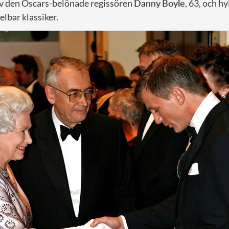
av den Oscars-belönade regissören
Danny
Boyle
, 63, och h
lbar klassiker.