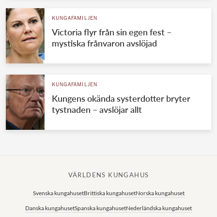
KUNGAFAMILJEN
Victoria flyr från sin egen fest –
mystiska frånvaron avslöjad
KUNGAFAMILJEN
Kungens okända systerdotter bryter
tystnaden – avslöjar allt
VÄRLDENS KUNGAHUS
Svenska kungahuset
Brittiska kungahuset
Norska kungahuset
Danska kungahuset
Spanska kungahuset
Nederländska kungahuset