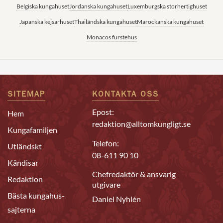
Belgiska kungahuset
Jordanska kungahuset
Luxemburgska storhertighuset
Japanska kejsarhuset
Thailändska kungahuset
Marockanska kungahuset
Monacos furstehus
SITEMAP
KONTAKTA OSS
Epost:
Hem
redaktion@alltomkungligt.se
Kungafamiljen
Telefon:
Utländskt
08-611 90 10
Kändisar
Chefredaktör & ansvarig
Redaktion
utgivare
Bästa kungahus-
Daniel Nyhlén
sajterna