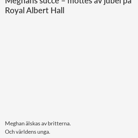
Meghans succé – möttes av jubel på
Royal Albert Hall
Norska kungahuset
Danska kungahuset
Spanska kungahuset
Nederländska kungahuset
Belgiska kungahuset
Jordanska kungahuset
Luxemburgska storhertighuset
Japanska kejsarhuset
Thailändska kungahuset
Marockanska kungahuset
Monacos furstehus
Meghan älskas av britterna.
Och världens unga.