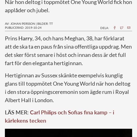
När hon deltog i toppmötet One Young World fick hon
applåder och jubel.
AV: JOHAN PERSSON
|
BILDER: TT
PUBLICERAD: 2019-10-24
DELA:
P
rins
Harry
, 34, och hans Meghan, 38, har förklarat
att de ska ta en paus från sina offentliga uppdrag. Men
det sker först senare i höst och innan dess är det full
fart för den eleganta hertiginnan.
Hertiginnan av Sussex skänkte exempelvis kunglig
glans till toppmötet One Young World när hon deltog
i den stora öppningsceremonin som ägde rum i Royal
Albert Hall i London.
LÄS MER:
Carl Philips och Sofias fina kamp – i
kärlekens tecken