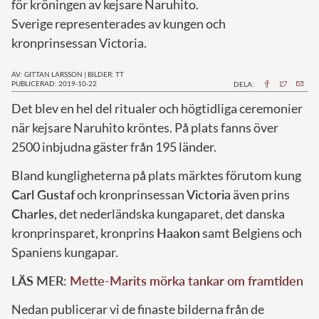
för kröningen av kejsare Naruhito.
Sverige representerades av kungen och
kronprinsessan Victoria.
AV: GITTAN LARSSON
|
BILDER: TT
PUBLICERAD: 2019-10-22
DELA:
D
et blev en hel del ritualer och högtidliga ceremonier
när kejsare Naruhito kröntes. På plats fanns över
2500 inbjudna gäster från 195 länder.
Bland kungligheterna på plats märktes förutom kung
Carl Gustaf
och kronprinsessan
Victoria
även prins
Charles
, det nederländska kungaparet, det danska
kronprinsparet, kronprins
Haakon
samt Belgiens och
Spaniens kungapar.
LÄS MER:
Mette-Marits mörka tankar om framtiden
Nedan publicerar vi de finaste bilderna från de