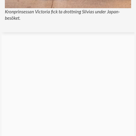
Kronprinsessan Victoria fick ta drottning Silvias under Japan-
besöket.