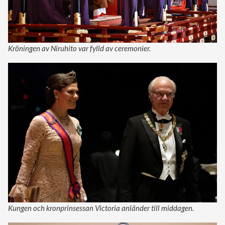
Kröningen av Niruhito var fylld av ceremonier.
Kungen och kronprinsessan Victoria anländer till middagen.