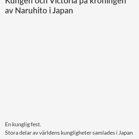
Kungen och Victoria på kröningen
av Naruhito i Japan
Norska kungahuset
Danska kungahuset
Spanska kungahuset
Nederländska kungahuset
Belgiska kungahuset
Jordanska kungahuset
Luxemburgska storhertighuset
Japanska kejsarhuset
Thailändska kungahuset
Marockanska kungahuset
Monacos furstehus
En kunglig fest.
Stora delar av världens kungligheter samlades i Japan