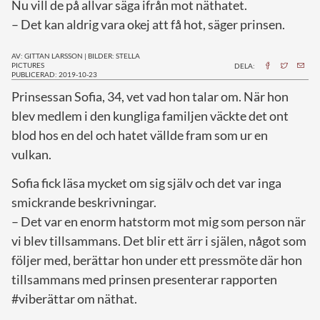
Nu vill de på allvar säga ifrån mot näthatet.
– Det kan aldrig vara okej att få hot, säger prinsen.
AV: GITTAN LARSSON
|
BILDER: STELLA
PICTURES
DELA:
PUBLICERAD: 2019-10-23
P
rinsessan Sofia, 34, vet vad hon talar om. När hon
blev medlem i den kungliga familjen väckte det ont
blod hos en del och hatet vällde fram som ur en
vulkan.
Sofia fick läsa mycket om sig själv och det var inga
smickrande beskrivningar.
– Det var en enorm hatstorm mot mig som person när
vi blev tillsammans. Det blir ett ärr i själen, något som
följer med, berättar hon under ett pressmöte där hon
tillsammans med prinsen presenterar rapporten
#viberättar om näthat.