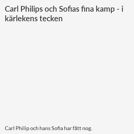
Carl Philips och Sofias fina kamp - i
Norska kungahuset
kärlekens tecken
Danska kungahuset
Spanska kungahuset
Nederländska kungahuset
Belgiska kungahuset
Jordanska kungahuset
Luxemburgska storhertighuset
Japanska kejsarhuset
Thailändska kungahuset
Marockanska kungahuset
Monacos furstehus
Carl Philip och hans Sofia har fått nog.