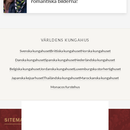
romantiska bilderna!
VÄRLDENS KUNGAHUS
Svenska kungahuset
Brittiska kungahuset
Norska kungahuset
Danska kungahuset
Spanska kungahuset
Nederländska kungahuset
Belgiska kungahuset
Jordanska kungahuset
Luxemburgska storhertighuset
Japanska kejsarhuset
Thailändska kungahuset
Marockanska kungahuset
Monacos furstehus
SITEMAP
KONTAKTA OSS