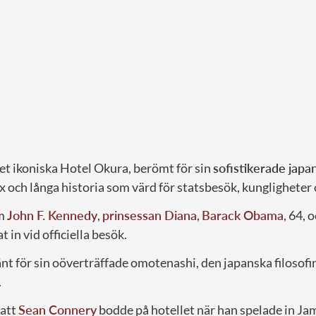
et ikoniska Hotel Okura, berömt för sin
sofistikerade jap
lyx och långa historia som värd för statsbesök, kungligheter
om
John F. Kennedy
,
prinsessan Diana
,
Barack Obama
, 64, 
 in vid officiella besök.
änt för sin oöverträffade omotenashi, den japanska filosof
.
 att
Sean Connery
bodde på hotellet när han spelade in J