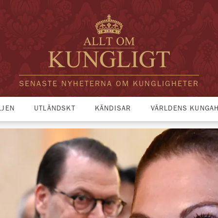
SENASTE NYHETERNA OM KUNGLIGHETER
LJEN
UTLÄNDSKT
KÄNDISAR
VÄRLDENS KUNGA