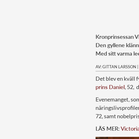
Kronprinsessan Vic
Den gyllene klänn
Med sitt varma lee
AV: GITTAN LARSSON
Det blev en kväll f
prins Daniel
, 52,
Evenemanget, som
näringslivsprofile
72, samt nobelpr
LÄS MER:
Victori