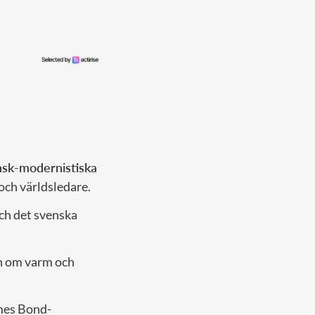
ansk-modernistiska
 och världsledare.
och det svenska
in om varm och
ames Bond-