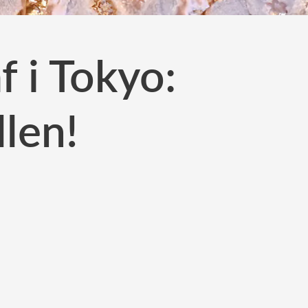
f i Tokyo:
llen!