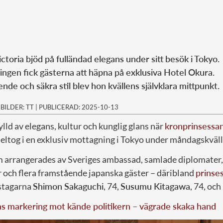
toria bjöd på fulländad elegans under sitt besök i Tokyo.
ingen fick gästerna att häpna på exklusiva Hotel Okura.
nde och säkra stil blev hon kvällens självklara mittpunkt.
|
BILDER: TT
|
PUBLICERAD: 2025-10-13
ylld av elegans, kultur och kunglig glans när
kronprinsessan
 deltog i en exklusiv mottagning i Tokyo under måndagskväll
 arrangerades av Sveriges ambassad, samlade diplomater,
r och flera framstående japanska gäster – däribland
prinse
istagarna
Shimon Sakaguchi
, 74,
Susumu Kitagawa
, 74, och
as markering mot kände politikern – vägrade skaka hand