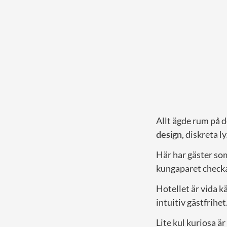
Allt ägde rum på d
design
, diskreta 
Här har gäster s
kungaparet checkat
Hotellet är vida k
intuitiv gästfrihet
Lite kul kuriosa är