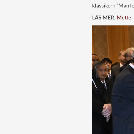
klassikern ”Man le
LÄS MER:
Mette-