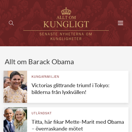
Toggl
navig
SENASTE NYHETERNA OM
KUNGLIGHETER
HEM
Allt om Barack Obama
KUNGAFAMILJEN
KUNGAFAMILJEN
Victorias glittrande triumf i Tokyo:
UTLÄNDSKT
bilderna från lyxkvällen!
KÄNDISAR
VÄRLDENS KUNGAHUS
UTLÄNDSKT
Titta, här fikar Mette-Marit med Obama
Svenska kungahuset
REDAKTION
– överraskande mötet
Brittiska kungahuset