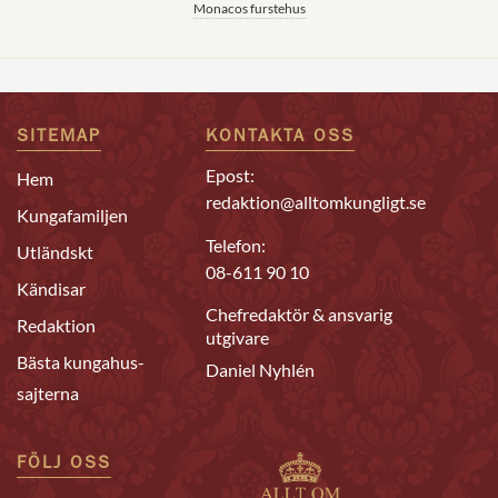
Monacos furstehus
SITEMAP
KONTAKTA OSS
Epost:
Hem
redaktion@alltomkungligt.se
Kungafamiljen
Telefon:
Utländskt
08-611 90 10
Kändisar
Chefredaktör & ansvarig
Redaktion
utgivare
Bästa kungahus-
Daniel Nyhlén
sajterna
FÖLJ OSS