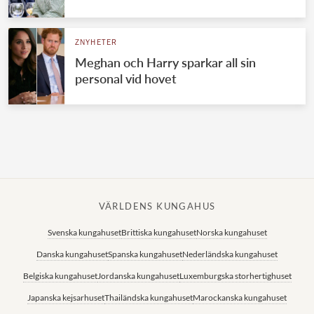
Norska kungahuset
ZNYHETER
Danska kungahuset
Meghan och Harry sparkar all sin
Spanska kungahuset
personal vid hovet
Nederländska kungahuset
Belgiska kungahuset
Jordanska kungahuset
Luxemburgska storhertighuset
Japanska kejsarhuset
VÄRLDENS KUNGAHUS
Thailändska kungahuset
Svenska kungahuset
Brittiska kungahuset
Norska kungahuset
Marockanska kungahuset
Danska kungahuset
Spanska kungahuset
Nederländska kungahuset
Monacos furstehus
Belgiska kungahuset
Jordanska kungahuset
Luxemburgska storhertighuset
Japanska kejsarhuset
Thailändska kungahuset
Marockanska kungahuset