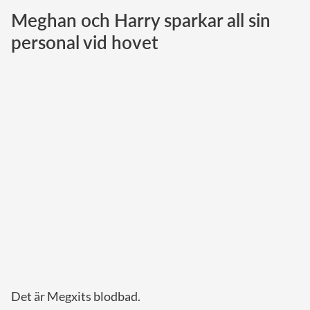
Meghan och Harry sparkar all sin
Norska kungahuset
personal vid hovet
Danska kungahuset
Spanska kungahuset
Nederländska kungahuset
Belgiska kungahuset
Jordanska kungahuset
Luxemburgska storhertighuset
Japanska kejsarhuset
Thailändska kungahuset
Marockanska kungahuset
Monacos furstehus
Det är Megxits blodbad.