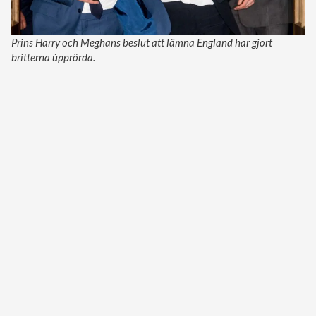
Prins Harry och Meghans beslut att lämna England har gjort
britterna úpprörda.