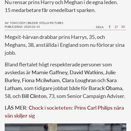
Nu rensar prins Harry och Meghan i de egna leden.
15 medarbetare får omedelbart sparken.
AV: TOM CODY
|
BILDER: STELLA PICTURES
PUBLICERAD: 2020-02-14
DELA:
M
egxit-härvan drabbar prins Harrys, 35, och
Meghans, 38, anställda i England som nu förlorar sina
jobb.
Bland flertalet högt respekterade personer som
avskedas är
Marnie
Gaffney, David Watkins, Julie
Burley, Fiona Mcilwham, Clara Loughran
och
Sara
Latham
, som tidigare jobbat både för
Barack
Obama
,
58, och
Bill
Clinton
, 73, som Senior Campaign Adviser.
LÄS MER:
Chock i societeten: Prins Carl Philips nära
vän skiljer sig