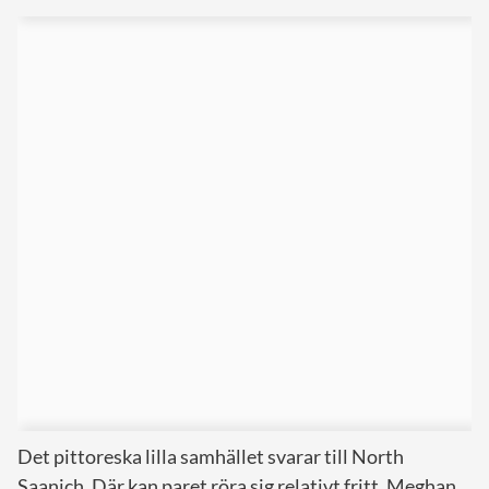
Det pittoreska lilla samhället svarar till North
Saanich. Där kan paret röra sig relativt fritt. Meghan