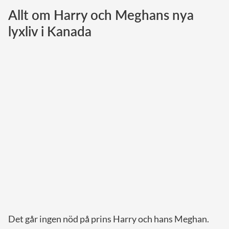
Allt om Harry och Meghans nya
Norska kungahuset
lyxliv i Kanada
Danska kungahuset
Spanska kungahuset
Nederländska kungahuset
Belgiska kungahuset
Jordanska kungahuset
Luxemburgska storhertighuset
Japanska kejsarhuset
Thailändska kungahuset
Marockanska kungahuset
Monacos furstehus
Det går ingen nöd på prins Harry och hans Meghan.