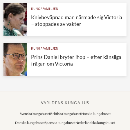
KUNGAFAMILJEN
Knivbeväpnad man närmade sig Victoria
– stoppades av vakter
KUNGAFAMILJEN
Prins Daniel bryter ihop – efter känsliga
frågan om Victoria
VÄRLDENS KUNGAHUS
Svenska kungahuset
Brittiska kungahuset
Norska kungahuset
Danska kungahuset
Spanska kungahuset
Nederländska kungahuset