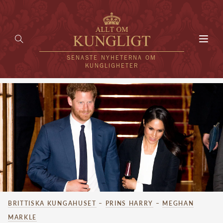
Toggl
navig
SENASTE NYHETERNA OM
KUNGLIGHETER
HEM
KUNGAFAMILJEN
UTLÄNDSKT
KÄNDISAR
VÄRLDENS KUNGAHUS
BRITTISKA KUNGAHUSET
–
PRINS HARRY
–
MEGHAN
Svenska kungahuset
REDAKTION
MARKLE
Brittiska kungahuset