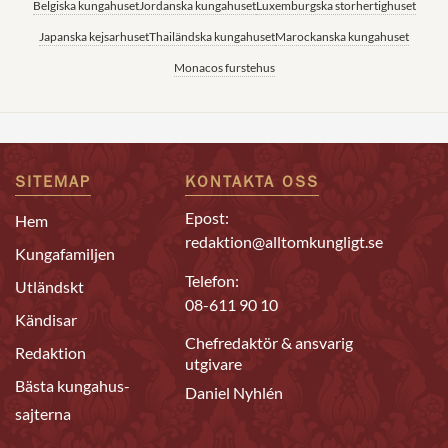
Belgiska kungahuset
Jordanska kungahuset
Luxemburgska storhertighuset
Japanska kejsarhuset
Thailändska kungahuset
Marockanska kungahuset
Monacos furstehus
SITEMAP
KONTAKTA OSS
Epost:
Hem
redaktion@alltomkungligt.se
Kungafamiljen
Telefon:
Utländskt
08-611 90 10
Kändisar
Chefredaktör & ansvarig
Redaktion
utgivare
Bästa kungahus-
Daniel Nyhlén
sajterna