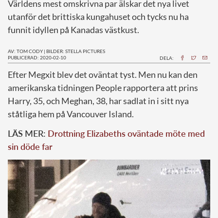
Världens mest omskrivna par älskar det nya livet
utanför det brittiska kungahuset och tycks nu ha
funnit idyllen på Kanadas västkust.
AV: TOM CODY
|
BILDER: STELLA PICTURES
PUBLICERAD: 2020-02-10
DELA:
E
fter Megxit blev det oväntat tyst. Men nu kan den
amerikanska tidningen People rapportera att prins
Harry, 35, och Meghan, 38, har sadlat in i sitt nya
ståtliga hem på Vancouver Island.
LÄS MER:
Drottning Elizabeths oväntade möte med
sin döde far