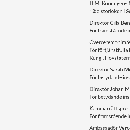
H.M. Konungens 
12:e storleken i 
Direktör
Cilla Be
För framstående 
Överceremonimäs
För förtjänstfull
Kungl. Hovstater
Direktör
Sarah M
För betydande ins
Direktör
Johan M
För betydande ins
Kammarrättspres
För framstående i
Ambassadör
Vero