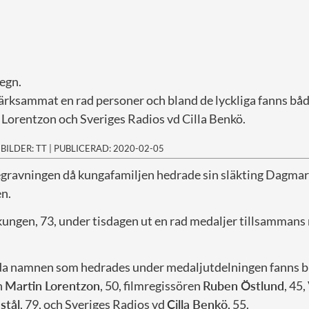
regn.
ksammat en rad personer och bland de lyckliga fanns båd
Lorentzon och Sveriges Radios vd Cilla Benkö.
|
BILDER: TT
|
PUBLICERAD: 2020-02-05
egravningen då kungafamiljen hedrade sin släkting Dagmar
en.
 kungen, 73, under tisdagen ut en rad medaljer tillsamman
da namnen som hedrades under medaljutdelningen fanns b
n
Martin Lorentzon
, 50, filmregissören
Ruben Östlund
, 45
stål
, 79, och Sveriges Radios vd
Cilla Benkö
, 55.