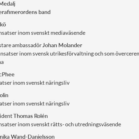
Medalj
Serafimerordens band
nkö
insatser inom svenskt mediaväsende
tare ambassadör
Johan Molander
a insatser inom svensk utrikesförvaltning och som övercer
na
cPhee
atser inom svenskt näringsliv
olin
atser inom svenskt näringsliv
ident
Thomas Rolén
nsatser inom svenskt rätts- och utredningsväsende
nika Wand-Danielsson