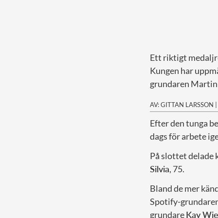
Ett riktigt medalj
Kungen har uppmär
grundaren Martin 
AV: GITTAN LARSSON
E
fter den tunga b
dags för arbete ig
På slottet delade
Silvia
, 75.
Bland de mer kän
Spotify-grundare
grundare
Kay Wie