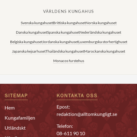
VÄRLDENS KUNGAHUS
Svenska kungahuset
Brittiska kungahuset
Norska kungahuset
Danska kungahuset
Spanska kungahuset
Nederländska kungahuset
Belgiska kungahuset
Jordanska kungahuset
Luxemburgska storhertighuset
Japanska kejsarhuset
Thailändska kungahuset
Marockanska kungahuset
Monacos furstehus
SITEMAP
KONTAKTA OSS
Epost:
Hem
redaktion@alltomkungligt.se
Kungafamiljen
Telefon:
Utländskt
08-611 90 10