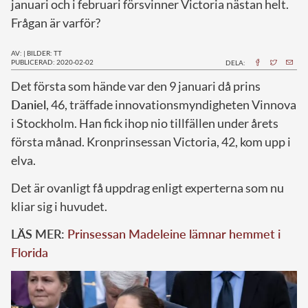
januari och i februari försvinner Victoria nästan helt.
Frågan är varför?
AV:
|
BILDER: TT
PUBLICERAD: 2020-02-02
DELA:
D
et första som hände var den 9 januari då prins
Daniel
, 46, träffade innovationsmyndigheten Vinnova
i Stockholm. Han fick ihop nio tillfällen under årets
första månad. Kronprinsessan Victoria, 42, kom upp i
elva.
Det är ovanligt få uppdrag enligt experterna som nu
kliar sig i huvudet.
LÄS MER:
Prinsessan Madeleine lämnar hemmet i
Florida