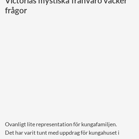
Victorias mystiska frånvaro väcker
frågor
Norska kungahuset
Danska kungahuset
Spanska kungahuset
Nederländska kungahuset
Belgiska kungahuset
Jordanska kungahuset
Luxemburgska storhertighuset
Japanska kejsarhuset
Thailändska kungahuset
Marockanska kungahuset
Monacos furstehus
Ovanligt lite representation för kungafamiljen.
Det har varit tunt med uppdrag för kungahuset i