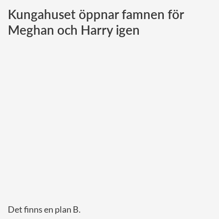
Kungahuset öppnar famnen för
Norska kungahuset
Meghan och Harry igen
Danska kungahuset
Spanska kungahuset
Nederländska kungahuset
Belgiska kungahuset
Jordanska kungahuset
Luxemburgska storhertighuset
Japanska kejsarhuset
Thailändska kungahuset
Marockanska kungahuset
Monacos furstehus
Det finns en plan B.