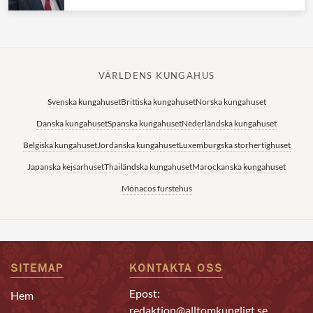
VÄRLDENS KUNGAHUS
Svenska kungahuset
Brittiska kungahuset
Norska kungahuset
Danska kungahuset
Spanska kungahuset
Nederländska kungahuset
Belgiska kungahuset
Jordanska kungahuset
Luxemburgska storhertighuset
Japanska kejsarhuset
Thailändska kungahuset
Marockanska kungahuset
Monacos furstehus
SITEMAP
KONTAKTA OSS
Epost:
Hem
redaktion@alltomkungligt.se