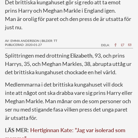
Det brittiska kungahuset gör sig redo att ta emot
prins Harry och Meghan Markle i England igen.
Man är orolig för paret och den press de är utsatta för
just nu.
AV: EMMA ANDERSSON
|
BILDER: TT
PUBLICERAD: 2020-01-27
DELA:
S
plittringen med drottning
Elizabeth
, 93, och prins
Harrys, 35, och Meghan Markles, 38, abrupta uttåg ur
det brittiska kungahuset chockade en hel värld.
Medlemmarna i det brittiska kungahuset vill dock
inte att något ont ska drabba vare sig prins Harry eller
Meghan Markle. Man månar om de som personer och
ser nu med stigande fasa vilken press det unga paret
är utsatta för.
LÄS MER:
Hertiginnan Kate: ”Jag var isolerad som