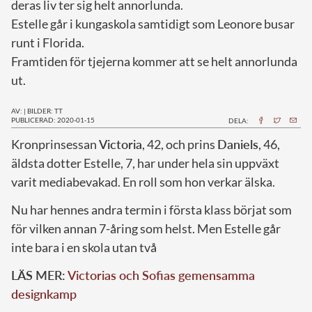
deras liv ter sig helt annorlunda.
Estelle går i kungaskola samtidigt som Leonore busar
runt i Florida.
Framtiden för tjejerna kommer att se helt annorlunda
ut.
AV:
|
BILDER: TT
PUBLICERAD: 2020-01-15
DELA:
K
ronprinsessan
Victoria
, 42, och prins
Daniels
, 46,
äldsta dotter Estelle, 7, har under hela sin uppväxt
varit mediabevakad. En roll som hon verkar älska.
Nu har hennes andra termin i första klass börjat som
för vilken annan 7-åring som helst. Men Estelle går
inte bara i en skola utan två
LÄS MER:
Victorias och Sofias gemensamma
designkamp