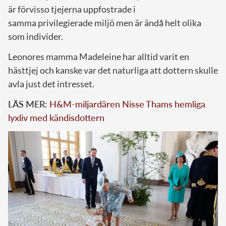
är förvisso tjejerna uppfostrade i
samma privilegierad
e
miljö men är ändå helt olika
som individer.
Leonores mamma Madeleine har alltid varit en
hästtjej och kanske var det naturliga att dottern skulle
avla just det intresset.
LÄS MER:
H&M-miljardären Nisse Thams hemliga
lyxliv med kändisdottern