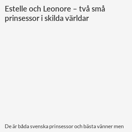
Estelle och Leonore – två små
Norska kungahuset
prinsessor i skilda världar
Danska kungahuset
Spanska kungahuset
Nederländska kungahuset
Belgiska kungahuset
Jordanska kungahuset
Luxemburgska storhertighuset
Japanska kejsarhuset
Thailändska kungahuset
Marockanska kungahuset
Monacos furstehus
De är båda svenska prinsessor och bästa vänner men