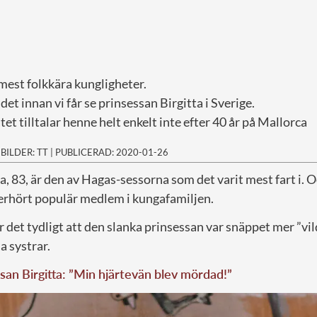
mest folkkära kungligheter.
et innan vi får se prinsessan Birgitta i Sverige.
et tilltalar henne helt enkelt inte efter 40 år på Mallorca
|
BILDER: TT
|
PUBLICERAD: 2020-01-26
a, 83, är den av Hagas-sessorna som det varit mest fart i. 
oerhört populär medlem i kungafamiljen.
det tydligt att den slanka prinsessan var snäppet mer ”vil
a systrar.
san Birgitta: ”Min hjärtevän blev mördad!”