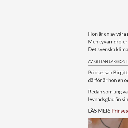
Hon är en av våra 
Men tyvärr dröjer d
Det svenska klimat
AV: GITTAN LARSSON
P
rinsessan Birgitt
därför är hon en 
Redan som ung var 
levnadsglad än sin
LÄS MER:
Prinses