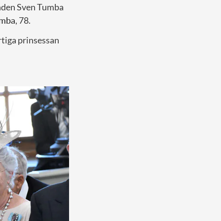
enden Sven Tumba
umba
, 78.
rtiga prinsessan