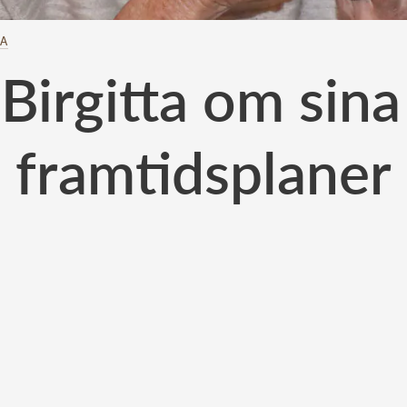
TA
 Birgitta om sin
framtidsplaner