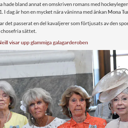
tta hade bland annat en omskriven romans med hockeyleg
1. I dag är hon en mycket nära väninna med änkan
Mona T
r det passerat en del kavaljerer som förtjusats av den spo
chosefria sättet.
eill visar upp glammiga galagarderoben