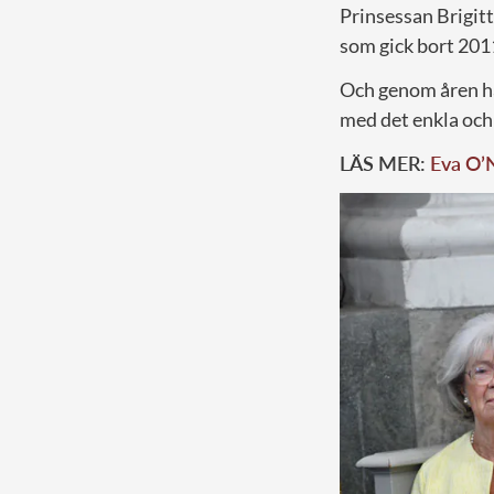
Prinsessan Brigi
som gick bort 201
Och genom åren ha
med det enkla och 
LÄS MER:
Eva O’N