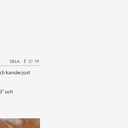
DELA:
Och kanske just
d” och