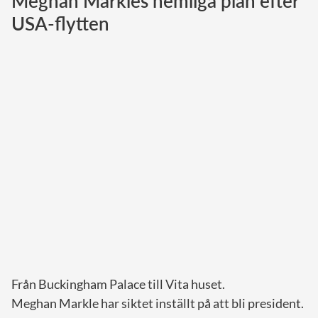
Meghan Markles hemliga plan efter
USA-flytten
Norska kungahuset
Danska kungahuset
Spanska kungahuset
Nederländska kungahuset
Belgiska kungahuset
Jordanska kungahuset
Luxemburgska storhertighuset
Japanska kejsarhuset
Thailändska kungahuset
Marockanska kungahuset
Monacos furstehus
Från Buckingham Palace till Vita huset.
Meghan Markle har siktet inställt på att bli president.