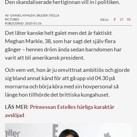
Den skandaliserade hertiginnan vill in i politiken.
AV: DANIEL NYHLÉN
|
BILDER: STELLA
PICTURES
DELA:
PUBLICERAD: 2020-01-26
D
et låter kanske helt galet men det är faktiskt
Meghan Markle, 38, som har sagt det själv flera
gånger – hennes dröm ända sedan barndomen har
varit att bli amerikansk president.
Och vem vet, hon är ju omvittnat ambitiös och gjorde
sig bland annat känd för att gå upp vid 04.30 på
mornarna och börja köra med sin hovpersonal så
länge hon tillhörde det brittiska kungahuset.
LÄS MER:
Prinsessan Estelles härliga karaktär
avslöjad