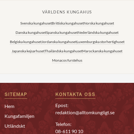
VÄRLDENS KUNGAHUS
Svenska kungahuset
Brittiska kungahuset
Norska kungahuset
Danska kungahuset
Spanska kungahuset
Nederländska kungahuset
Belgiska kungahuset
Jordanska kungahuset
Luxemburgska storhertighuset
Japanska kejsarhuset
Thailändska kungahuset
Marockanska kungahuset
Monacos furstehus
SITEMAP
KONTAKTA OSS
Epost:
Hem
redaktion@alltomkungligt.se
Kungafamiljen
Telefon:
Utländskt
08-611 90 10