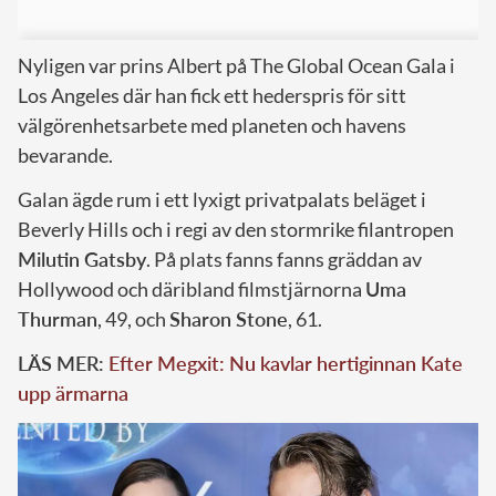
Nyligen var prins Albert på The Global Ocean Gala i
Los Angeles där han fick ett hederspris för sitt
välgörenhetsarbete med planeten och havens
bevarande.
Galan ägde rum i ett lyxigt privatpalats beläget i
Beverly Hills och i regi av den stormrike filantropen
Milutin Gatsby
. På plats fanns fanns gräddan av
Hollywood och däribland filmstjärnorna
Uma
Thurman
, 49, och
Sharon Stone
, 61.
LÄS MER:
Efter Megxit: Nu kavlar hertiginnan Kate
upp ärmarna