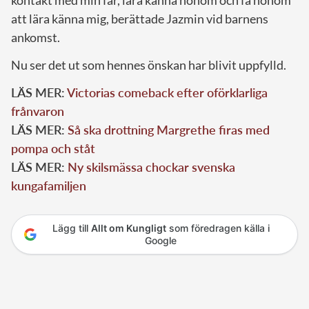
kontakt med min far, lära känna honom och få honom
att lära känna mig, berättade Jazmin vid barnens
ankomst.
Nu ser det ut som hennes önskan har blivit uppfylld.
LÄS MER:
Victorias comeback efter oförklarliga
frånvaron
LÄS MER:
Så ska drottning Margrethe firas med
pompa och ståt
LÄS MER:
Ny skilsmässa chockar svenska
kungafamiljen
Lägg till
Allt om Kungligt
som föredragen källa i
Google