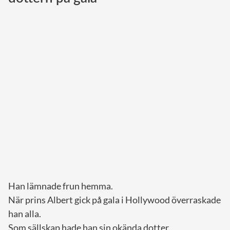
Norska kungahuset
Danska kungahuset
Spanska kungahuset
Nederländska kungahuset
Belgiska kungahuset
Jordanska kungahuset
Luxemburgska storhertighuset
Japanska kejsarhuset
Thailändska kungahuset
Marockanska kungahuset
Han lämnade frun hemma.
Monacos furstehus
När prins Albert gick på gala i Hollywood överraskade
han alla.
Som sällskap hade han sin okända dotter.