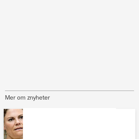
Mer om znyheter
KUNGAFAMILJEN
Victoria flyr från sin egen fest –
mystiska frånvaron avslöjad