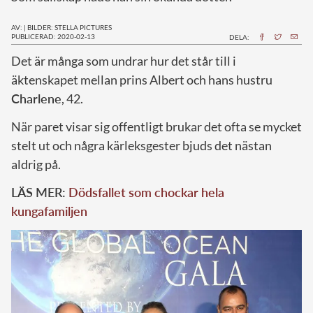
AV:
|
BILDER: STELLA PICTURES
PUBLICERAD: 2020-02-13
DELA:
D
et är många som undrar hur det står till i
äktenskapet mellan prins Albert och hans hustru
Charlene
, 42.
När paret visar sig offentligt brukar det ofta se mycket
stelt ut och några kärleksgester bjuds det nästan
aldrig på.
LÄS MER:
Dödsfallet som chockar hela
kungafamiljen