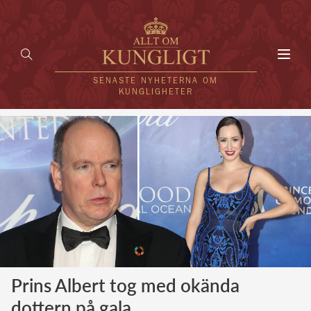
Toggl
navig
SENASTE NYHETERNA OM
KUNGLIGHETER
HEM
KUNGAFAMILJEN
UTLÄNDSKT
KÄNDISAR
VÄRLDENS KUNGAHUS
Prins Albert tog med okända
Svenska kungahuset
REDAKTION
dottern på gala
Brittiska kungahuset