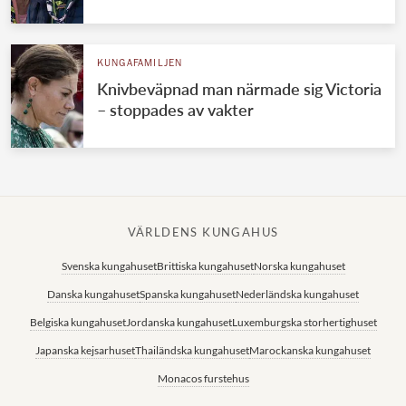
KUNGAFAMILJEN
Knivbeväpnad man närmade sig Victoria
– stoppades av vakter
VÄRLDENS KUNGAHUS
Svenska kungahuset
Brittiska kungahuset
Norska kungahuset
Danska kungahuset
Spanska kungahuset
Nederländska kungahuset
Belgiska kungahuset
Jordanska kungahuset
Luxemburgska storhertighuset
Japanska kejsarhuset
Thailändska kungahuset
Marockanska kungahuset
Monacos furstehus