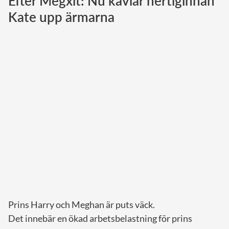
Efter Megxit: Nu kavlar hertiginnan
Kate upp ärmarna
Norska kungahuset
Danska kungahuset
Spanska kungahuset
Nederländska kungahuset
Belgiska kungahuset
Jordanska kungahuset
Luxemburgska storhertighuset
Japanska kejsarhuset
Thailändska kungahuset
Marockanska kungahuset
Monacos furstehus
Prins Harry och Meghan är puts väck.
Det innebär en ökad arbetsbelastning för prins