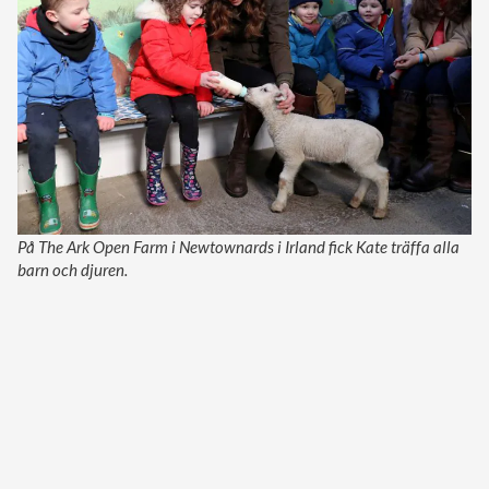
På The Ark Open Farm i Newtownards i Irland fick Kate träffa alla
barn och djuren.