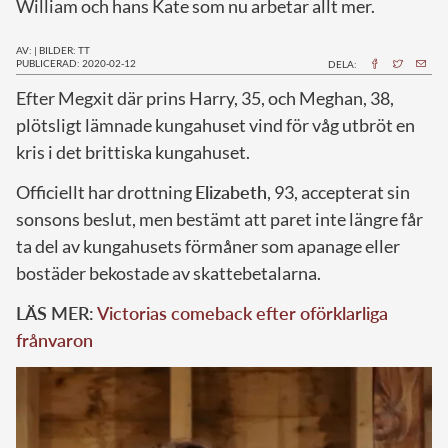
William och hans Kate som nu arbetar allt mer.
AV:
|
BILDER: TT
PUBLICERAD: 2020-02-12
DELA:
E
fter Megxit där prins Harry, 35, och Meghan, 38,
plötsligt lämnade kungahuset vind för våg utbröt en
kris i det brittiska kungahuset.
Officiellt har drottning
Elizabeth
, 93, accepterat sin
sonsons beslut, men bestämt att paret inte längre får
ta del av kungahusets förmåner som apanage eller
bostäder bekostade av skattebetalarna.
LÄS MER:
Victorias comeback efter oförklarliga
frånvaron