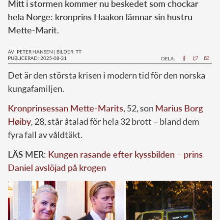
Mitt i stormen kommer nu beskedet som chockar
hela Norge: kronprins Haakon lämnar sin hustru
Mette-Marit.
AV: PETER HANSEN
|
BILDER: TT
PUBLICERAD: 2025-08-31
DELA:
Det är den största krisen i modern tid för den norska
kungafamiljen.
Kronprinsessan Mette-Marits
, 52, son
Marius Borg
Høiby
, 28, står åtalad för hela 32 brott – bland dem
fyra fall av våldtäkt.
LÄS MER:
Kungen rasande efter kyssbilden – prins
Daniel avslöjad på krogen