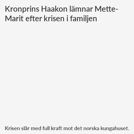
Kronprins Haakon lämnar Mette-
Norska kungahuset
Marit efter krisen i familjen
Danska kungahuset
Spanska kungahuset
Nederländska kungahuset
Belgiska kungahuset
Jordanska kungahuset
Luxemburgska storhertighuset
Japanska kejsarhuset
Thailändska kungahuset
Marockanska kungahuset
Monacos furstehus
Krisen slår med full kraft mot det norska kungahuset.