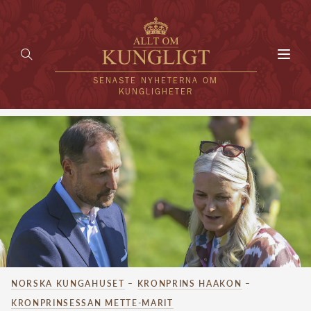
Toggl
navig
SENASTE NYHETERNA OM
KUNGLIGHETER
HEM
KUNGAFAMILJEN
UTLÄNDSKT
KÄNDISAR
VÄRLDENS KUNGAHUS
NORSKA KUNGAHUSET
–
KRONPRINS HAAKON
–
Svenska kungahuset
REDAKTION
KRONPRINSESSAN METTE-MARIT
Brittiska kungahuset