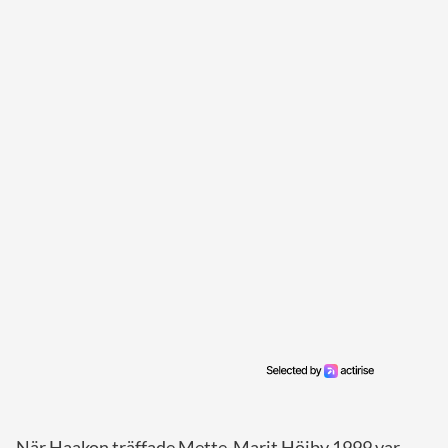
När Haakon träffade Mette-Marit Höiby 1999 var