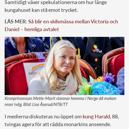
Samtidigt växer spekulationerna om hur länge
kungahuset kan stå emot trycket.
LÄS MER:
Så blir en skilsmässa mellan Victoria och
Daniel – hemliga avtalet
Kronprinsessan Mette-Marit stannar hemma i Norge då maken
reser iväg. Bild: Lise Åserud/NTB/TT
I medierna diskuteras nu öppet om
kung Harald
, 88,
tvingas agera för att rädda monarkins anseende.