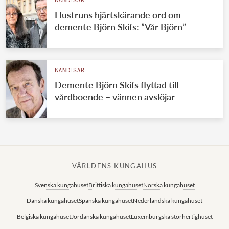
KÄNDISAR
Hustruns hjärtskärande ord om
demente Björn Skifs: ”Vår Björn”
KÄNDISAR
Demente Björn Skifs flyttad till
vårdboende – vännen avslöjar
VÄRLDENS KUNGAHUS
Svenska kungahuset
Brittiska kungahuset
Norska kungahuset
Danska kungahuset
Spanska kungahuset
Nederländska kungahuset
Belgiska kungahuset
Jordanska kungahuset
Luxemburgska storhertighuset