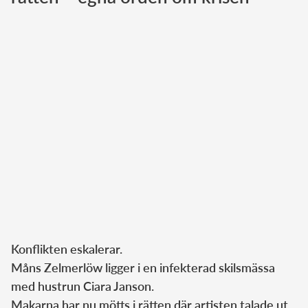
Norska kungahuset
Danska kungahuset
Spanska kungahuset
Nederländska kungahuset
Belgiska kungahuset
Jordanska kungahuset
Luxemburgska storhertighuset
Japanska kejsarhuset
Thailändska kungahuset
Marockanska kungahuset
Konflikten eskalerar.
Monacos furstehus
Måns Zelmerlöw ligger i en infekterad skilsmässa
med hustrun Ciara Janson.
Makarna har nu mötts i rätten där artisten talade ut