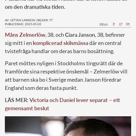
om den dramatiska tiden.
AV: GITTAN LARSSON
|
BILDER: TT
PUBLICERAD: 2025-05-02
DELA:
Måns Zelmerlöw
, 38, och
Ciara Janson
, 38, befinner
sig mitt i en
komplicerad skilsmässa
där en central
tvistefråga handlar om deras barns bosättning.
Paret möttes nyligen i Stockholms tingsrätt där de
framförde sina respektive önskemål – Zelmerlöw vill
att barnen ska bo i Sverige medan Janson föredrar
England som deras fasta punkt.
LÄS MER:
Victoria och Daniel lever separat – ett
gemensamt beslut