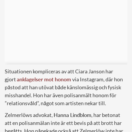
Situationen kompliceras av att Ciara Janson har
gjort
anklagelser mot honom
via Instagram, där hon
påstod att han utövat både känslomässig och fysisk
misshandel. Hon har även polisanmält honom för
”relationsvåld”, något som artisten nekar till.
Zelmerlöws advokat,
Hanna Lindblom
, har betonat
att en polisanmälan inte är ett bevis på att brott har
begåtts. Hon påpekade också att Zelmerlöw inte har