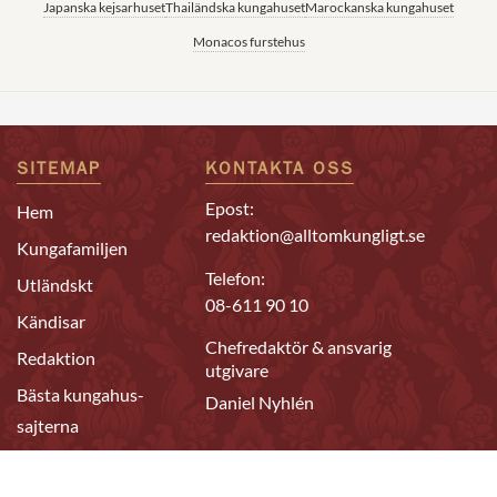
Japanska kejsarhuset
Thailändska kungahuset
Marockanska kungahuset
Monacos furstehus
SITEMAP
KONTAKTA OSS
Epost:
Hem
redaktion@alltomkungligt.se
Kungafamiljen
Telefon:
Utländskt
08-611 90 10
Kändisar
Chefredaktör & ansvarig
Redaktion
utgivare
Bästa kungahus-
Daniel Nyhlén
sajterna
FÖLJ OSS