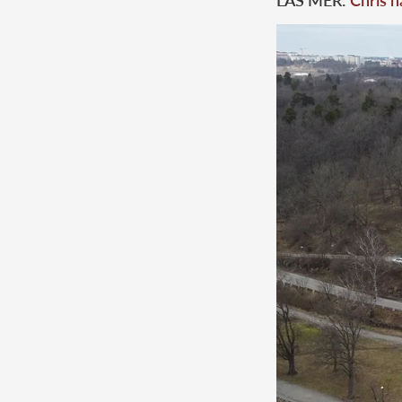
LÄS MER:
Chris h