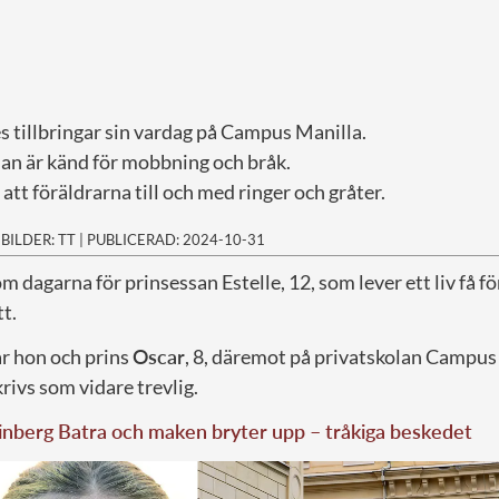
s tillbringar sin vardag på Campus Manilla.
an är känd för mobbning och bråk.
att föräldrarna till och med ringer och gråter.
|
BILDER: TT
|
PUBLICERAD: 2024-10-31
om dagarna för prinsessan Estelle, 12, som lever ett liv få 
tt.
ar hon och prins
Oscar
, 8, däremot på privatskolan Campus 
krivs som vidare trevlig.
nberg Batra och maken bryter upp – tråkiga beskedet