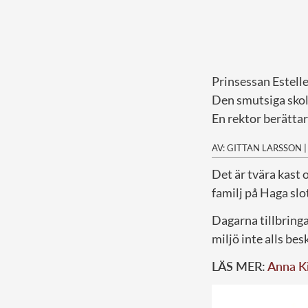
Prinsessan Estelle
Den smutsiga skol
En rektor berättar 
AV: GITTAN LARSSON
D
et är tvära kast 
familj på Haga slo
Dagarna tillbring
miljö inte alls bes
LÄS MER:
Anna Ki