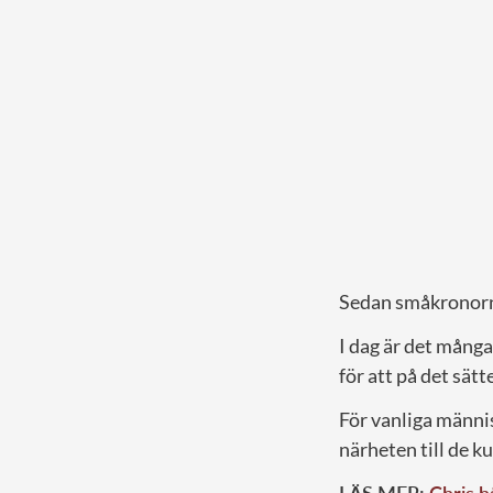
Sedan småkronorna
I dag är det många 
för att på det sät
För vanliga männis
närheten till de 