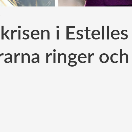
E
risen i Estelles
rarna ringer och