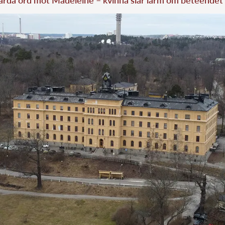
årda ord mot Madeleine – kvinna slår larm om beteendet