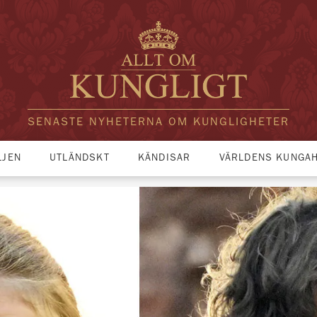
SENASTE NYHETERNA OM KUNGLIGHETER
LJEN
UTLÄNDSKT
KÄNDISAR
VÄRLDENS KUNGA